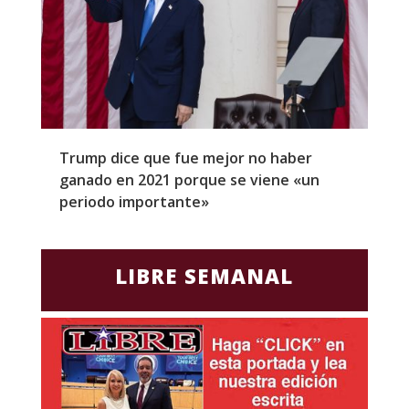
Trump dice que fue mejor no haber
Z
ganado en 2021 porque se viene «un
a
periodo importante»
E
LIBRE SEMANAL