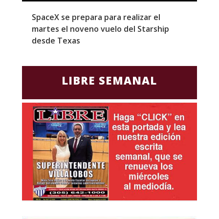
SpaceX se prepara para realizar el
G
martes el noveno vuelo del Starship
M
desde Texas
f
LIBRE SEMANAL