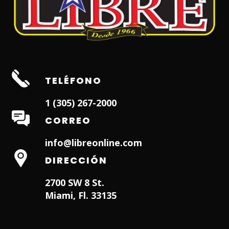
TELÉFONO
1 (305) 267-2000
CORREO
info@libreonline.com
DIRECCIÓN
2700 SW 8 St.
Miami, Fl. 33135
Hialeah Dentist
Dentist in Lauderhill FL
Weston