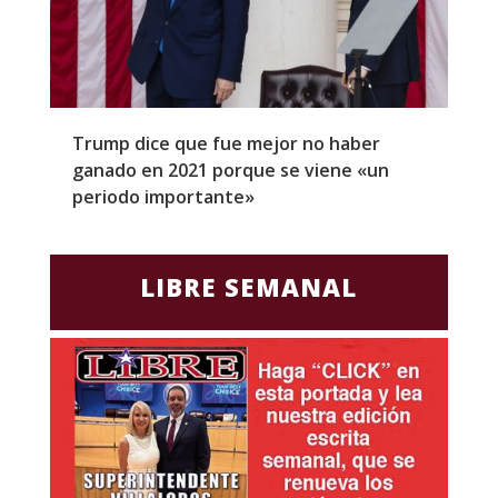
Trump dice que fue mejor no haber
Z
ganado en 2021 porque se viene «un
a
periodo importante»
E
LIBRE SEMANAL