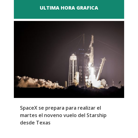
ULTIMA HORA GRAFICA
SpaceX se prepara para realizar el
G
martes el noveno vuelo del Starship
M
desde Texas
f