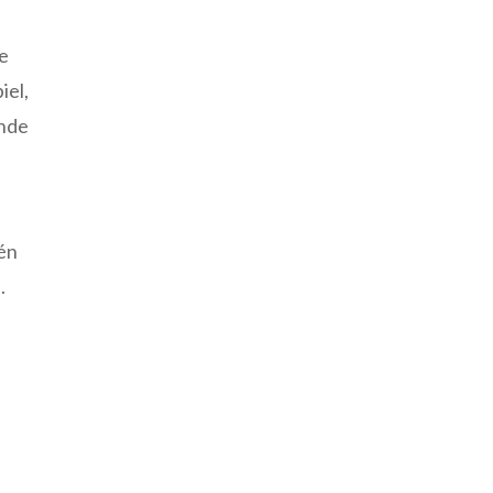
je
iel,
onde
ién
.