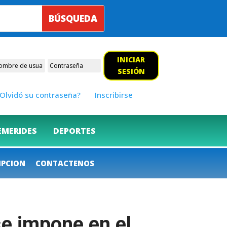
INICIAR
SESIÓN
Olvidó su contraseña?
Inscribirse
EMERIDES
DEPORTES
IPCION
CONTACTENOS
 se impone en el