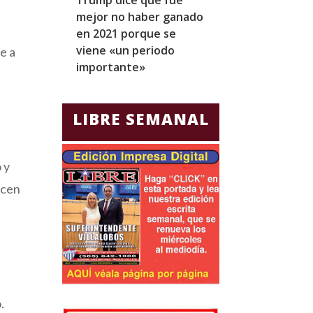
mejor no haber ganado
expresidentes
en 2021 porque se
arresto domicil
viene «un periodo
para Jorge Gla
e a
importante»
Ecuador
LIBRE SEMANAL
 y
ecen
.