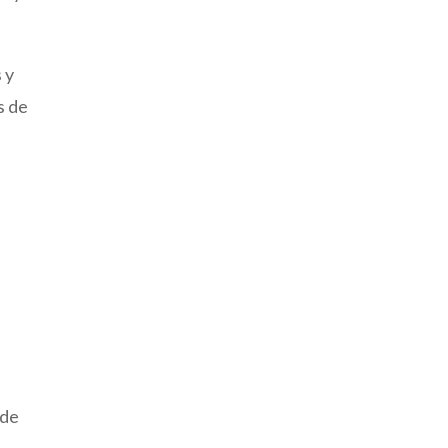
 y
s de
 de