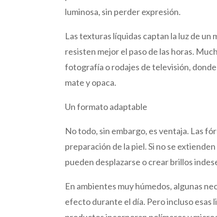
luminosa, sin perder expresión.
Las texturas líquidas captan la luz de u
resisten mejor el paso de las horas. Muc
fotografía o rodajes de televisión, donde
mate y opaca.
Un formato adaptable
No todo, sin embargo, es ventaja. Las fó
preparación de la piel. Si no se extiende
pueden desplazarse o crear brillos inde
En ambientes muy húmedos, algunas neces
efecto durante el día. Pero incluso esas
productos incorporan polímeros y microes