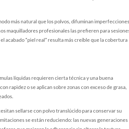
n modo más natural que los polvos, difuminan imperfecciones
hos maquilladores profesionales las prefieren para sesione
 el acabado “piel real” resulta más creíble que la cobertura
rmulas líquidas requieren cierta técnica y una buena
n con rapidez o se aplican sobre zonas con exceso de grasa,
seados.
itan sellarse con polvo translúcido para conservar su
 limitaciones se están reduciendo: las nuevas generaciones
feras que mejoran la adherencia sin alterar la textura.