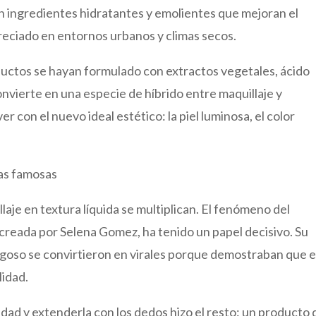
an ingredientes hidratantes y emolientes que mejoran el
preciado en entornos urbanos y climas secos.
uctos se hayan formulado con extractos vegetales, ácido
convierte en una especie de híbrido entre maquillaje y
r con el nuevo ideal estético: la piel luminosa, el color
las famosas
llaje en textura líquida se multiplican. El fenómeno del
a creada por Selena Gomez, ha tenido un papel decisivo. Su
goso se convirtieron en virales porque demostraban que e
lidad.
idad y extenderla con los dedos hizo el resto: un producto 