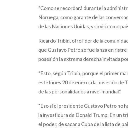
“Como se recordará durante la administr
Noruega, como garante de las conversaci
de las Naciones Unidas, y sirvió como paí
Ricardo Tribín, otro líder de la comunida
que Gustavo Petro se fue lanza en ristre 
posesión la extrema derecha invitada por 
“Esto, según Tribín, porque el primer man
este lunes 20 de enero a la posesión de 
de las personalidades a nivel mundial”.
“Eso sí el presidente Gustavo Petro no h
la investidura de Donald Trump. En un trin
el poder, de sacar a Cuba de la lista de 