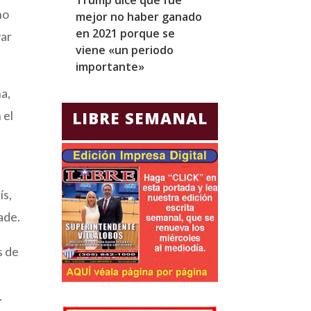
no
mejor no haber ganado
expresidentes
en 2021 porque se
arresto domicil
yar
viene «un periodo
para Jorge Gla
importante»
Ecuador
a,
 el
LIBRE SEMANAL
ís,
ade.
s de
.