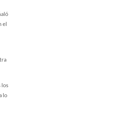
ñaló
 el
tra
 los
a lo