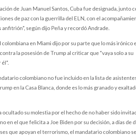
ación de Juan Manuel Santos, Cuba fue designada, junto 
ones de paz con la guerrilla del ELN, con el acompañamie
s anfitrión”, según dijo Peña y recordó Andrade.
d colombiana en Miami dijo por su parte que lo más irónico 
contra la posesión de Trump al criticar que “vaya solo a su
él”.
datario colombiano no fue incluido en la lista de asistente
Trump en la Casa Blanca, donde es lo más granado y exalta
a ocultado su molestia por el hecho de no haber sido invita
o en el que felicita a Joe Biden por su decisión, a días de d
países que apoyan el terrorismo, el mandatario colombiano s