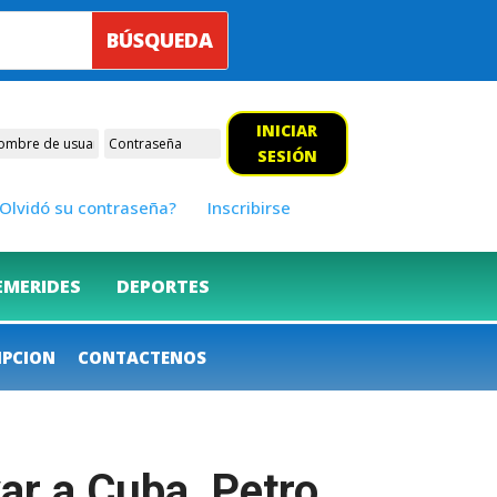
INICIAR
SESIÓN
Olvidó su contraseña?
Inscribirse
EMERIDES
DEPORTES
IPCION
CONTACTENOS
ar a Cuba, Petro