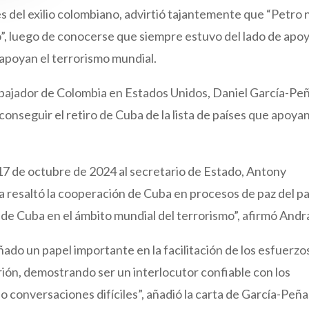
es del exilio colombiano, advirtió tajantemente que “Petro 
ano”, luego de conocerse que siempre estuvo del lado de apo
ue apoyan el terrorismo mundial.
bajador de Colombia en Estados Unidos, Daniel García-Peñ
conseguir el retiro de Cuba de la lista de países que apoyan
 17 de octubre de 2024 al secretario de Estado, Antony
na resaltó la cooperación de Cuba en procesos de paz del pa
de Cuba en el ámbito mundial del terrorismo”, afirmó Andr
ñado un papel importante en la facilitación de los esfuerzo
trión, demostrando ser un interlocutor confiable con los
 conversaciones difíciles”, añadió la carta de García-Peña