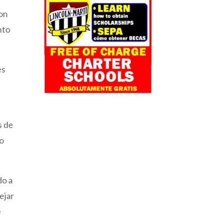
con
nto
es
s de
do
do a
ejar
e