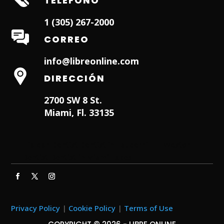
TELÉFONO
1 (305) 267-2000
CORREO
info@libreonline.com
DIRECCIÓN
2700 SW 8 St.
Miami, Fl. 33135
Hialeah Dentist
Dentist in Lauderhill FL
Weston
Dentist
Dentist in Miami Lakes
Privacy Policy
|
Cookie Policy
|
Terms of Use