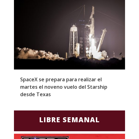
SpaceX se prepara para realizar el
G
martes el noveno vuelo del Starship
M
desde Texas
f
LIBRE SEMANAL