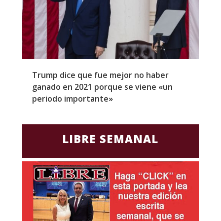
Trump dice que fue mejor no haber
Z
ganado en 2021 porque se viene «un
a
periodo importante»
E
LIBRE SEMANAL