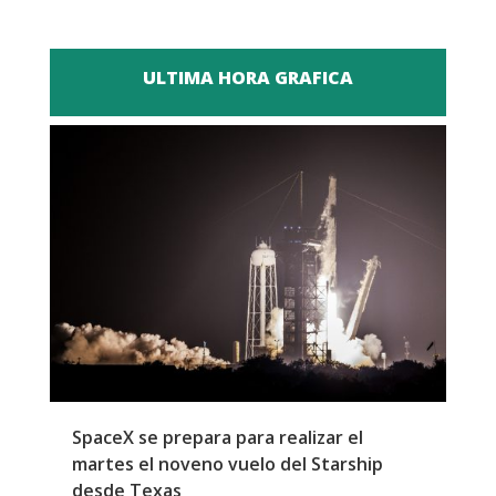
ULTIMA HORA GRAFICA
SpaceX se prepara para realizar el
G
martes el noveno vuelo del Starship
M
desde Texas
f