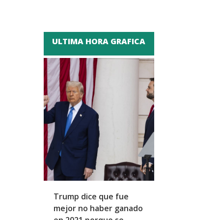
ULTIMA HORA GRAFICA
Trump dice que fue
Zapatero y cu
mejor no haber ganado
expresidentes
en 2021 porque se
arresto domicil