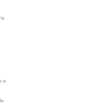
 la
, si
la