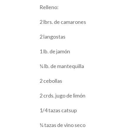
Relleno:
2 lbrs. de camarones
2 langostas
1 lb. de jamón
¼ lb. de mantequilla
2 cebollas
2 crds. jugo de limón
1/4 tazas catsup
¼ tazas de vino seco