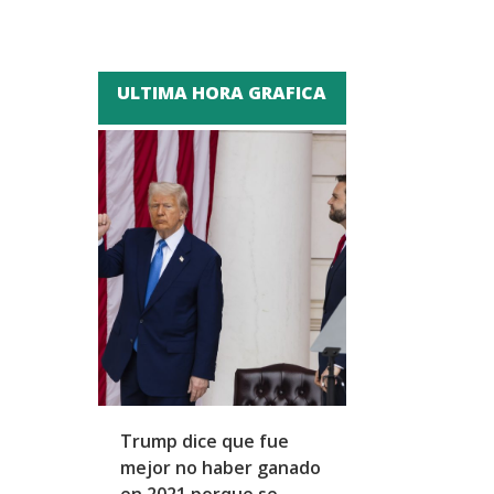
ULTIMA HORA GRAFICA
Trump dice que fue
Zapatero y cu
mejor no haber ganado
expresidentes
en 2021 porque se
arresto domicil