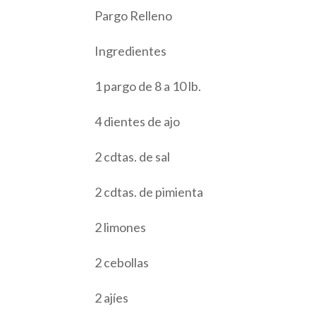
Pargo Relleno
Ingredientes
1 pargo de 8 a 10 lb.
4 dientes de ajo
2 cdtas. de sal
2 cdtas. de pimienta
2 limones
2 cebollas
2 ajíes