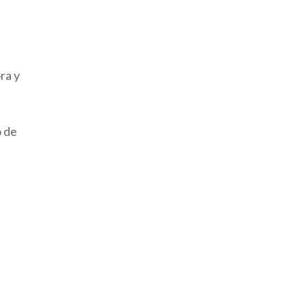
ra y
o de