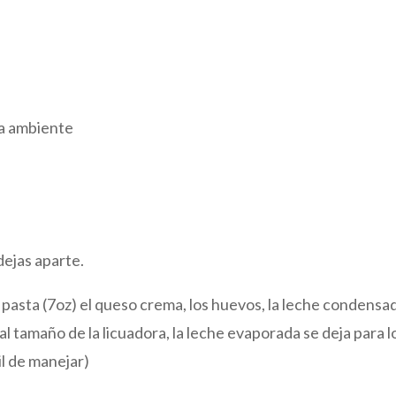
a ambiente
dejas aparte.
a pasta (7oz) el queso crema, los huevos, la leche condensa
l tamaño de la licuadora, la leche evaporada se deja para l
il de manejar)