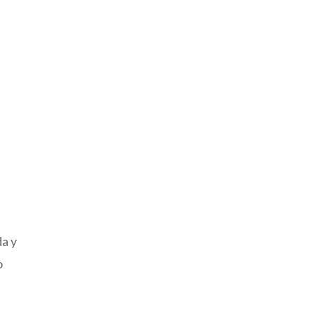
da y
o