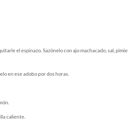
 quitarle el espinazo. Sazónelo con ajo machacado, sal, pimi
éjelo en ese adobo por dos horas.
amón.
lla caliente.