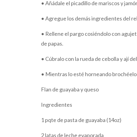
• Añádale el picadillo de mariscos y jamó
• Agregue los demás ingredientes del re
• Rellene el pargo cosiéndolo con aguje
de papas.
• Cúbralo con la rueda de cebolla y ají 
• Mientras lo esté horneando brochéelo
Flan de guayaba y queso
Ingredientes
1 pqte de pasta de guayaba (14oz)
2 latas de leche evaporada