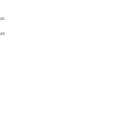
ar.
das