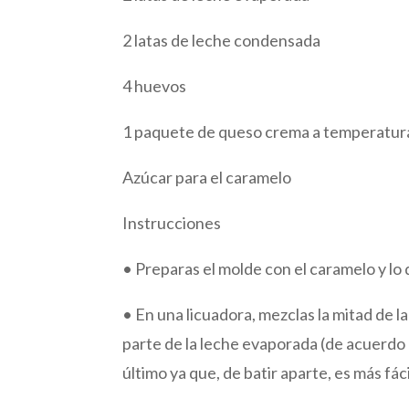
2 latas de leche condensada
4 huevos
1 paquete de queso crema a temperatur
Azúcar para el caramelo
Instrucciones
• Preparas el molde con el caramelo y lo 
• En una licuadora, mezclas la mitad de l
parte de la leche evaporada (de acuerdo a
último ya que, de batir aparte, es más fác