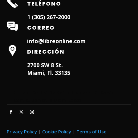
TELÉFONO
1 (305) 267-2000
CORREO
info@libreonline.com
DIRECCIÓN
2700 SW 8 St.
Miami, Fl. 33135
Hialeah Dentist
Dentist in Lauderhill FL
Weston
Dentist
Dentist in Miami Lakes
Privacy Policy
|
Cookie Policy
|
Terms of Use