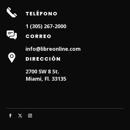
TELÉFONO
1 (305) 267-2000
CORREO
info@libreonline.com
DIRECCIÓN
2700 SW 8 St.
Miami, Fl. 33135
Hialeah Dentist
Dentist in Lauderhill FL
Weston
Dentist
Dentist in Miami Lakes