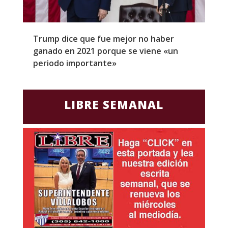
Trump dice que fue mejor no haber
Z
ganado en 2021 porque se viene «un
a
periodo importante»
E
LIBRE SEMANAL