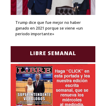
Trump dice que fue mejor no haber
Z
ganado en 2021 porque se viene «un
a
periodo importante»
E
LIBRE SEMANAL