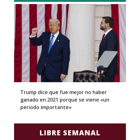
Trump dice que fue mejor no haber
Z
ganado en 2021 porque se viene «un
a
periodo importante»
E
LIBRE SEMANAL