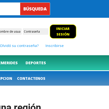
INICIAR
SESIÓN
Olvidó su contraseña?
Inscribirse
EMERIDES
DEPORTES
IPCION
CONTACTENOS
una región