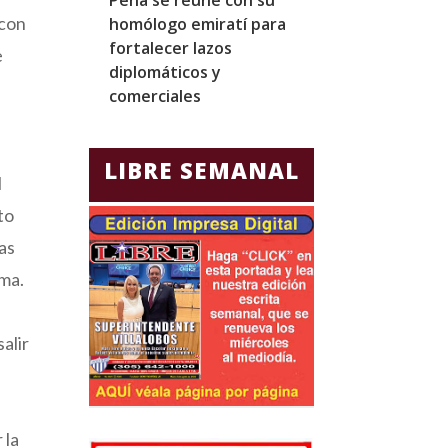
 con
homólogo emiratí para
una visita ofici
fortalecer lazos
Canadá marcad
e
diplomáticos y
amenazas de 
comerciales
LIBRE SEMANAL
l
to
las
ama.
alir
 la