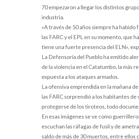
70 empezaron a llegar los distintos grupo
industria.
«A través de 50 años siempre ha habido fa
las FARC y el EPL en su momento, que han 
tiene una fuerte presencia del ELN», exp
La Defensoría del Pueblo ha emitido aler
de la violencia en el Catatumbo, la más 
expuesta a los ataques armados.
La ofensiva emprendida en la mañana de e
las FARC sorprendió a los habitantes de 
protegerse de los tiroteos, todo documen
En esas imágenes se ve como guerrilleros
escuchan las ráfagas de fusil y de ametr
saldo de más de 30 muertos, entre ellos 