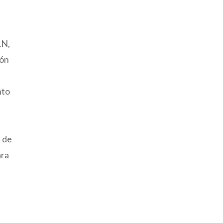
LN,
ión
nto
s de
ara