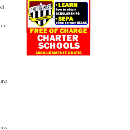
el
ona
 una
,
años