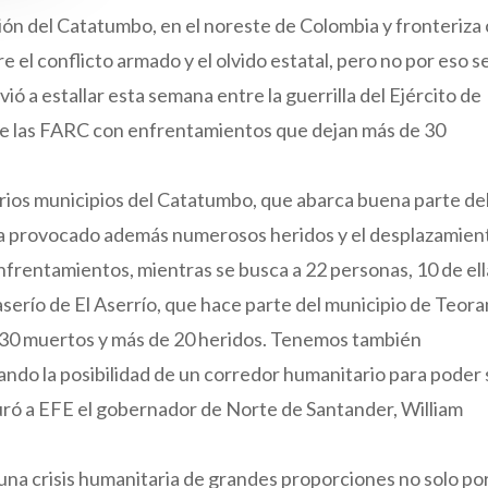
ión del Catatumbo, en el noreste de Colombia y fronteriza
 el conflicto armado y el olvido estatal, pero no por eso s
ió a estallar esta semana entre la guerrilla del Ejército de
de las FARC con enfrentamientos que dejan más de 30
varios municipios del Catatumbo, que abarca buena parte de
a provocado además numerosos heridos y el desplazamien
enfrentamientos, mientras se busca a 22 personas, 10 de el
aserío de El Aserrío, que hace parte del municipio de Teor
30 muertos y más de 20 heridos. Tenemos también
do la posibilidad de un corredor humanitario para poder s
uró a EFE el gobernador de Norte de Santander, William
na crisis humanitaria de grandes proporciones no solo por