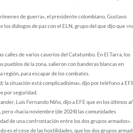
«crímenes de guerra», el presidente colombiano, Gustavo
 los diálogos de paz con el ELN, grupo del que dijo que «n
 calles de varios caseríos del Catatumbo. En El Tarra, los
s pueblos de la zona, salieron con banderas blancas en
 la región, para escapar de los combates.
; la situación está complicadísima», dijo por teléfono a EF
re por seguridad.
tander, Luis Fernando Niño, dijo a EFE que en los últimos a
, pero «hacia noviembre (de 2024) las comunidades
lidad de una confrontación entre los dos grupos armados».
o es el cese de las hostilidades, que los dos grupos arma