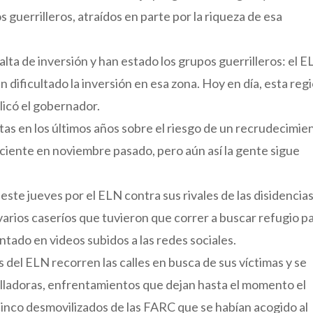
s guerrilleros, atraídos en parte por la riqueza de esa
lta de inversión y han estado los grupos guerrilleros: el E
dificultado la inversión en esa zona. Hoy en día, esta reg
licó el gobernador.
tas en los últimos años sobre el riesgo de un recrudecimie
reciente en noviembre pasado, pero aún así la gente sigue
ste jueves por el ELN contra sus rivales de las disidencia
varios caseríos que tuvieron que correr a buscar refugio p
tado en videos subidos a las redes sociales.
 del ELN recorren las calles en busca de sus víctimas y se
alladoras, enfrentamientos que dejan hasta el momento el
cinco desmovilizados de las FARC que se habían acogido al