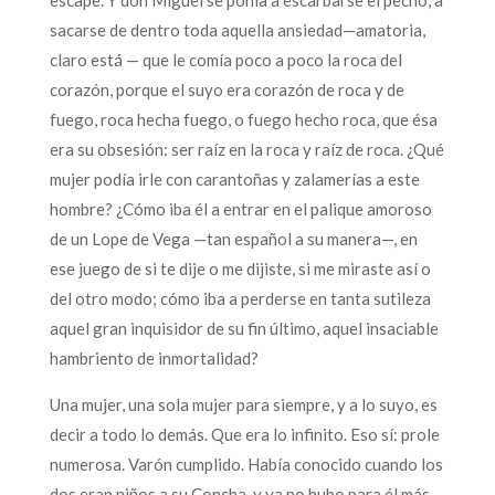
sacarse de dentro toda aquella ansiedad—amatoria,
claro está — que le comía poco a poco la roca del
corazón, porque el suyo era corazón de roca y de
fuego, roca hecha fuego, o fuego hecho roca, que ésa
era su obsesión: ser raíz en la roca y raíz de roca. ¿Qué
mujer podía irle con carantoñas y zalamerías a este
hombre? ¿Cómo iba él a entrar en el palique amoroso
de un Lope de Vega —tan español a su manera—, en
ese juego de si te dije o me dijiste, si me miraste así o
del otro modo; cómo iba a perderse en tanta sutileza
aquel gran inquisidor de su fin último, aquel insaciable
hambriento de inmortalidad?
Una mujer, una sola mujer para siempre, y a lo suyo, es
decir a todo lo demás. Que era lo infinito. Eso sí: prole
numerosa. Varón cumplido. Había conocido cuando los
dos eran niños a su Concha, y ya no hubo para él más