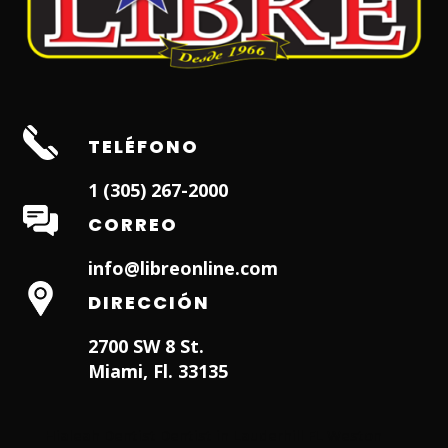
TELÉFONO
1 (305) 267-2000
CORREO
info@libreonline.com
DIRECCIÓN
2700 SW 8 St.
Miami, Fl. 33135
Hialeah Dentist
Dentist in Lauderhill FL
Weston