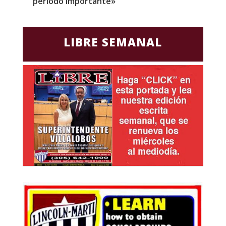
periodo importante»
E
LIBRE SEMANAL