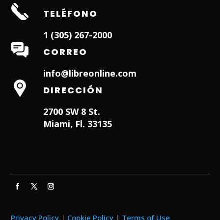
TELÉFONO
1 (305) 267-2000
CORREO
info@libreonline.com
DIRECCIÓN
2700 SW 8 St.
Miami, Fl. 33135
Hialeah Dentist
Dentist in Lauderhill FL
Weston
Dentist
Dentist in Miami Lakes
Privacy Policy
|
Cookie Policy
|
Terms of Use