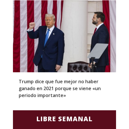
Trump dice que fue mejor no haber
Z
ganado en 2021 porque se viene «un
a
periodo importante»
E
LIBRE SEMANAL