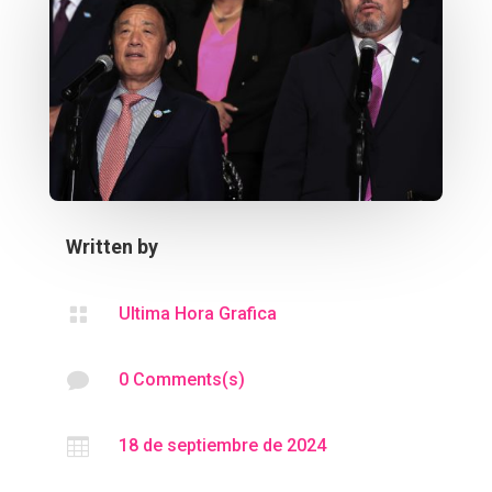
Written by

Ultima Hora Grafica

0 Comments(s)

18 de septiembre de 2024