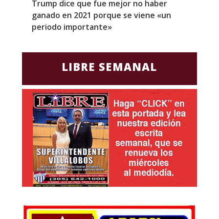
Trump dice que fue mejor no haber
Z
ganado en 2021 porque se viene «un
a
periodo importante»
E
LIBRE SEMANAL