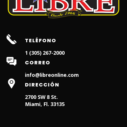
TELÉFONO
1 (305) 267-2000
CORREO
info@libreonline.com
DIRECCIÓN
2700 SW 8 St.
Miami, Fl. 33135
Hialeah Dentist
Dentist in Lauderhill FL
Weston