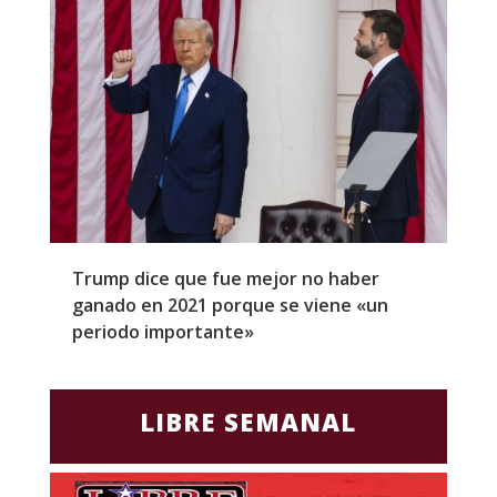
Trump dice que fue mejor no haber
Z
ganado en 2021 porque se viene «un
a
periodo importante»
E
LIBRE SEMANAL