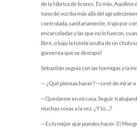
de la fábrica de licores. Es más, Aquilin
tono de voz iba más allá del agradecimie
controlada, sanitariamente, trajo por c
encarceladas y las que no lo fueron, cuan
libre, o bajo la tutela oculta de un chulo 
gonorrea que se destapó!
Sebastián seguía con las hormigas y la i
— ¿Qué piensas hacer? —cesé de mirar a 
—Quedarme en mi casa. Seguir trabajando
muchas cosas a la vez. ¿Y tú…?
—Es lo mejor que puedes hacer. El Mongo