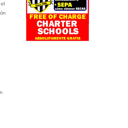
—el
ión
on