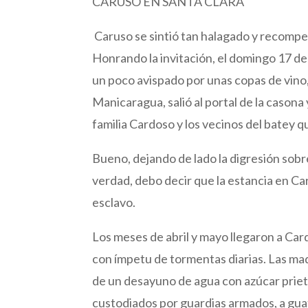
CARUSO EN SANTA CLARA
Caruso se sintió tan halagado y recompe
Honrando la invitación, el domingo 17 de
un poco avispado por unas copas de vino,
Manicaragua, salió al portal de la casona 
familia Cardoso y los vecinos del batey 
Bueno, dejando de lado la digresión sobre
verdad, debo decir que la estancia en Ca
esclavo.
Los meses de abril y mayo llegaron a Ca
con ímpetu de tormentas diarias. Las ma
de un desayuno de agua con azúcar priet
custodiados por guardias armados, a gua