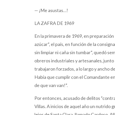
— ¡Me asustas…!
LA ZAFRA DE 1969
En la primavera de 1969, en preparación d
azúcar“, el país, en función de la consi
sin limpiar ni caña sin tumbar”, quedó sem
obreros industriales y artesanales, junt
trabajaron forzados, a lo largo y ancho de
Había que cumplir con el Comandante en 
de que van van!”.
Por entonces, acusado de delitos “contra
Villas. A inicios de aquel año un nutrido 
lejos de Santa Clara, llamado Cardoso. Al