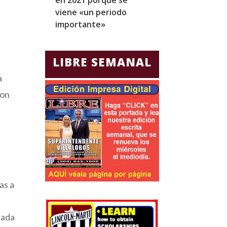
viene «un periodo
para Jorge Gla
importante»
Ecuador
LIBRE SEMANAL
a
ron
as a
eada