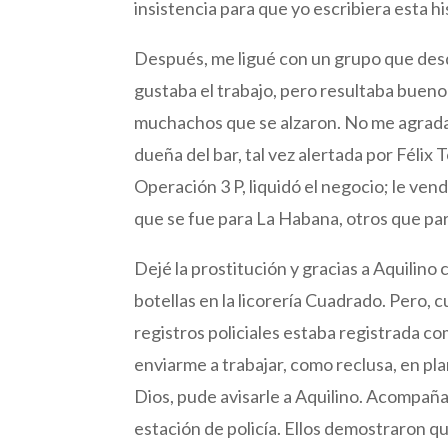
insistencia para que yo escribiera esta his
Después, me ligué con un grupo que desde
gustaba el trabajo, pero resultaba bueno 
muchachos que se alzaron. No me agrada
dueña del bar, tal vez alertada por Félix
Operación 3 P, liquidó el negocio; le ven
que se fue para La Habana, otros que pa
Dejé la prostitución y gracias a Aquilin
botellas en la licorería Cuadrado. Pero, c
registros policiales estaba registrada 
enviarme a trabajar, como reclusa, en plan
Dios, pude avisarle a Aquilino. Acompañad
estación de policía. Ellos demostraron q