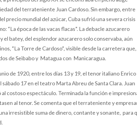
piedad del terrateniente Juan Cardoso. Sin embargo, entre
l precio mundial del azúcar, Cuba sufrió una severa crisis
: “La época de las vacas flacas”. La debacle azucarero
l y el batey, del esplendor azucarero solo conservaba, aún
inos, “La Torre de Cardoso“, visible desde la carretera que,
blados de Seibabo y Matagua con Manicaragua.
io de 1920, entre los días 13 y 19, el tenor italiano Enrico
el sábado 17 en el teatro Marta Abreu de Santa Clara. Juan
ó al costoso espectáculo. Terminada la función e impresio
ntasen al tenor. Se comenta que el terrateniente y empresa
una irresistible suma de dinero, contante y sonante, para 
d.