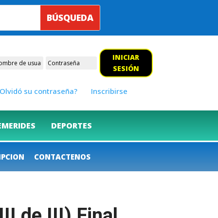
INICIAR
SESIÓN
Olvidó su contraseña?
Inscribirse
EMERIDES
DEPORTES
IPCION
CONTACTENOS
 de III) Final