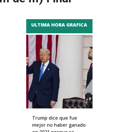
ULTIMA HORA GRAFICA
Trump dice que fue
Zapatero y cu
mejor no haber ganado
expresidentes
en 2021 porque se
arresto domicil