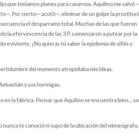
o dijo que teníamos planes para casarnos. Aquilino me salvó 
nto—. Por cierto— acotó—, eliminar de un golpe la prostituc
onsecuencia el desparramo total. Muchas de las que fueron
do la efervescencia de las 3 P, comenzaron a putear por la
sobreviviente. ¡No quieras tú saber la epidemia de sífilis y
ncertidumbre del momento atropellaba mis ideas.
Sebastián y sus hormigas.
 en la fábrica. Pensar que Aquilino se encuentra bien… s
 nunca te conoció ni supo de la ubicación del mimeógrafo.