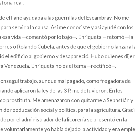
toria real.
 el llano ayudaba a las guerrillas del Escambray. No me
para servir a la causa. Así me conociste y así ayudé con los
 esa vida —comentó por lo bajo—. Enriqueta —retomó —la
 Torres o Rolando Cubela, antes de que el gobierno lanzara l
dió el edificio al gobierno y desapareció. Hubo quienes dije
ra Venezuela. Enriqueta no es el tema —rectificó—.
o conseguí trabajo, aunque mal pagado, como fregadora de
uando aplicaron la ley de las 3 P, me detuvieron. En los
como prostituta. Me amenazaron con quitarme a Sebastián y
 de reeducación social y política, para la agricultura. Graci
o por el administrador de la licorería se presentó en la
ue voluntariamente yo había dejado la actividad y era empl