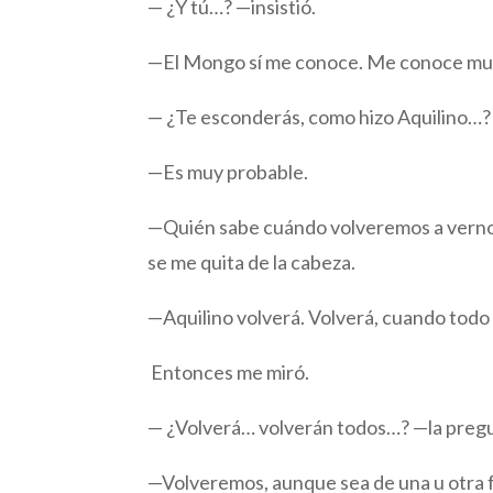
— ¿Y tú…? —insistió.
—El Mongo sí me conoce. Me conoce muy
— ¿Te esconderás, como hizo Aquilino…?
—Es muy probable.
—Quién sabe cuándo volveremos a vernos
se me quita de la cabeza.
—Aquilino volverá. Volverá, cuando todo 
Entonces me miró.
— ¿Volverá… volverán todos…? —la pregu
—Volveremos, aunque sea de una u otra 