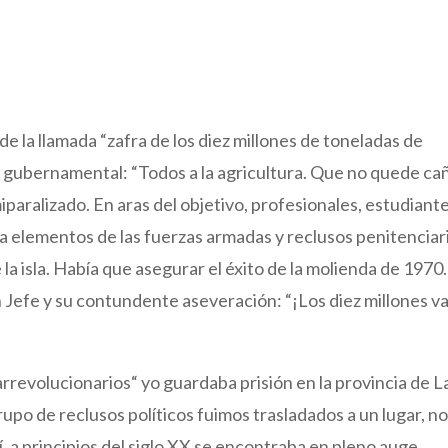
e la llamada “zafra de los diez millones de toneladas de
gna gubernamental: “Todos a la agricultura. Que no quede ca
iparalizado. En aras del objetivo, profesionales, estudiante
o a elementos de las fuerzas armadas y reclusos penitencia
 la isla. Había que asegurar el éxito de la molienda de 1970.
Jefe y su contundente aseveración: “¡Los diez millones v
rrevolucionarios“ yo guardaba prisión en la provincia de L
grupo de reclusos políticos fuimos trasladados a un lugar, n
lí, a principios del siglo XX se encontraba en pleno auge