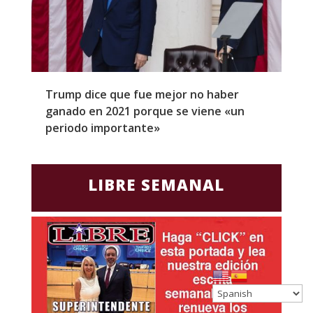
Trump dice que fue mejor no haber
Z
ganado en 2021 porque se viene «un
a
periodo importante»
E
LIBRE SEMANAL