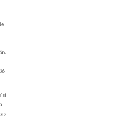
de
ón.
436
 si
a
tas