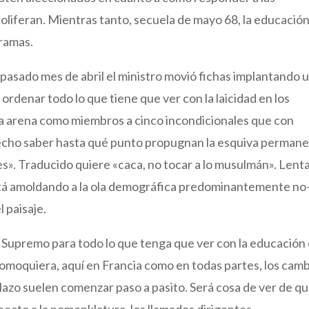
roliferan. Mientras tanto, secuela de mayo 68, la educació
gramas.
pasado mes de abril el ministro movió fichas implantando 
 ordenar todo lo que tiene que ver con la laicidad en los
 la arena como miembros a cinco incondicionales que con
 hecho saber hasta qué punto propugnan la esquiva perman
nes». Traducido quiere «caca, no tocar a lo musulmán». Lent
stá amoldando a la ola demográfica predominantemente no
l paisaje.
 Supremo para todo lo que tenga que ver con la educación
comoquiera, aquí en Francia como en todas partes, los cam
lazo suelen comenzar paso a pasito. Será cosa de ver de q
pecto a la nomenklatura, los llamados dirigentes