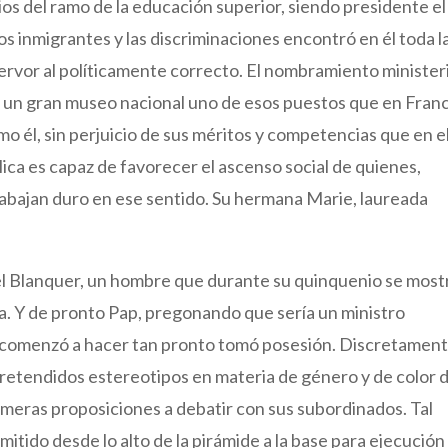
rios del ramo de la educación superior, siendo presidente el
los inmigrantes y las discriminaciones encontró en él toda l
fervor al políticamente correcto. El nombramiento minister
 un gran museo nacional uno de esos puestos que en Franc
o él, sin perjuicio de sus méritos y competencias que en e
ca es capaz de favorecer el ascenso social de quienes,
abajan duro en ese sentido. Su hermana Marie, laureada
el Blanquer, un hombre que durante su quinquenio se most
a. Y de pronto Pap, pregonando que sería un ministro
e comenzó a hacer tan pronto tomó posesión. Discretament
pretendidos estereotipos en materia de género y de color 
rimeras proposiciones a debatir con sus subordinados. Tal
mitido desde lo alto de la pirámide a la base para ejecución