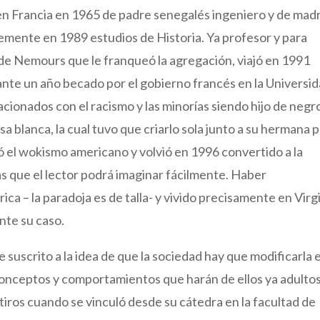
en Francia en 1965 de padre senegalés ingeniero y de mad
emente en 1989 estudios de Historia. Ya profesor y para
t de Nemours que le franqueó la agregación, viajó en 1991
ante un año becado por el gobierno francés en la Universi
acionados con el racismo y las minorías siendo hijo de negr
 blanca, la cual tuvo que criarlo sola junto a su hermana 
ó el wokismo americano y volvió en 1996 convertido a la
usas que el lector podrá imaginar fácilmente. Haber
ca – la paradoja es de talla- y vivido precisamente en Virg
nte su caso.
uscrito a la idea de que la sociedad hay que modificarla e
conceptos y comportamientos que harán de ellos ya adulto
 tiros cuando se vinculó desde su cátedra en la facultad de