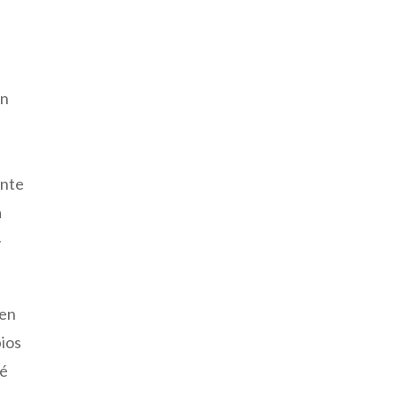
n
un
ente
a
-
 en
bios
ué