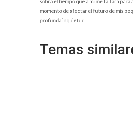
sobra el tiempo que a mí me faltará para 
momento de afectar el futuro de mis peq
profunda inquietud.
Temas simila
Por Evelyn Linares Pregunta: ¿Cuáles son la