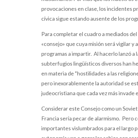
provocaciones en clase, los incidentes p
cívica sigue estando ausente de los pro
Para completar el cuadro a mediados del 
«consejo» que cuya misión será vigilar y a
programas a impartir. Al hacerlo lanzó a
subterfugios lingüísticos diversos han
en materia de “hostilidades a las religio
pero inexorablemente la autoridad se e
judeocristiana que cada vez más invade e
Considerar este Consejo como un Soviet
Francia sería pecar de alarmismo. Pero 
importantes vislumbrados para el largo p
autonomía van a gozar los sabios con res