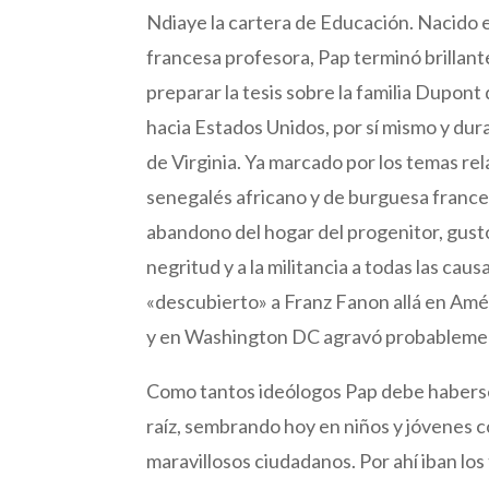
Ndiaye la cartera de Educación. Nacido 
francesa profesora, Pap terminó brillant
preparar la tesis sobre la familia Dupon
hacia Estados Unidos, por sí mismo y dur
de Virginia. Ya marcado por los temas rel
senegalés africano y de burguesa francesa
abandono del hogar del progenitor, gust
negritud y a la militancia a todas las ca
«descubierto» a Franz Fanon allá en Améri
y en Washington DC agravó probableme
Como tantos ideólogos Pap debe haberse s
raíz, sembrando hoy en niños y jóvenes 
maravillosos ciudadanos. Por ahí iban los