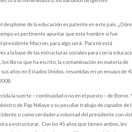
l desplome de la educación es patente en este país. ¿Dón
 tiempo es pertinente apuntar que este hombre si fue
l presidente Macron, para algo será. Para mí está
s a la base de las estructuras sociales para con la educaci
, los libros que ha escrito, la contaminación en materia de
e sus años en Estados Unidos, resumidas en un ensayo de 
2008.
ida la suerte – continuidad o no en el puesto – de Borne. Y
inistro de Pap Ndiaye y su peculiar trabajo de zapador de l
accidente o como verdadera voluntad del presidente con vis
pira a estructurar. Con los 45 años que tienen ambos, les