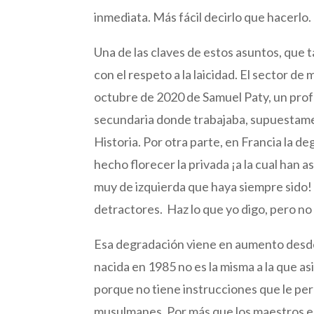
inmediata. Más fácil decirlo que hacerlo
Una de las claves de estos asuntos, que t
con el respeto a la laicidad. El sector d
octubre de 2020 de Samuel Paty, un profe
secundaria donde trabajaba, supuestamen
Historia. Por otra parte, en Francia la d
hecho florecer la privada ¡a la cual han a
muy de izquierda que haya siempre sido!
detractores. Haz lo que yo digo, pero no
Esa degradación viene en aumento desde 
nacida en 1985 no es la misma a la que a
porque no tiene instrucciones que le per
musulmanes. Por más que los maestros e