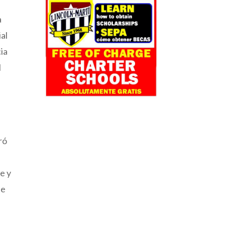
a
ial
ia
l
ró
e y
de