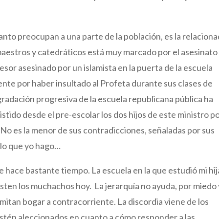
.
anto preocupan a una parte de la población, es la relacion
e maestros y catedráticos está muy marcado por el asesinato
sor asesinado por un islamista en la puerta de la escuela
te por haber insultado al Profeta durante sus clases de
egradación progresiva de la escuela republicana pública ha
sistido desde el pre-escolar los dos hijos de este ministro p
 No es la menor de sus contradicciones, señaladas por sus
 lo que yo hago…
hace bastante tiempo. La escuela en la que estudió mi hij
sisten los muchachos hoy. La jerarquía no ayuda, por miedo 
mitan bogar a contracorriente. La discordia viene de los
stén aleccionados en cuanto a cómo responder a las