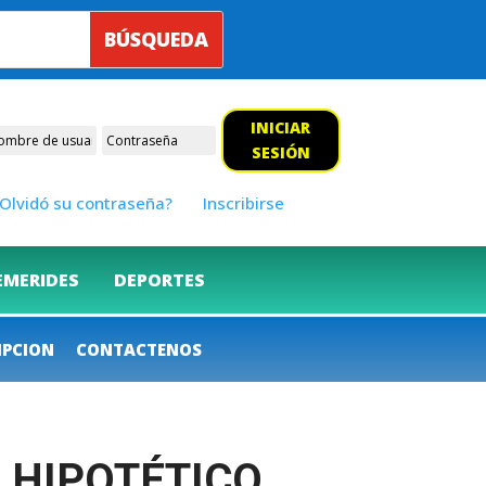
INICIAR
SESIÓN
Olvidó su contraseña?
Inscribirse
EMERIDES
DEPORTES
IPCION
CONTACTENOS
L HIPOTÉTICO