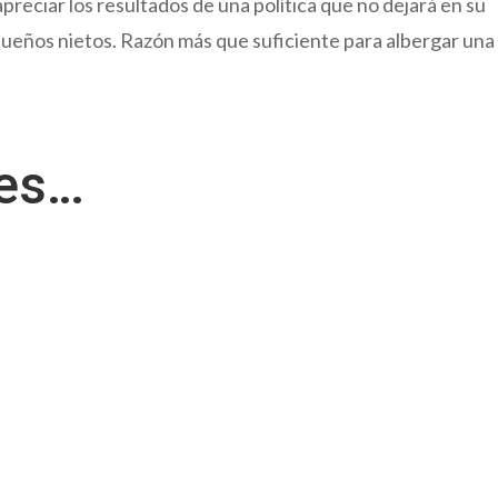
apreciar los resultados de una política que no dejará en su
ueños nietos. Razón más que suficiente para albergar una
res…
s 4 partes de Medicare? Respuesta: Hay diferentes partes de...