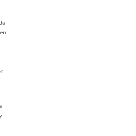
ada
 en
or
a
y