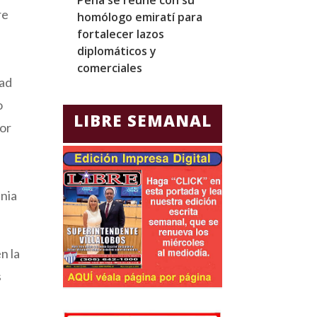
re
homólogo emiratí para
una visita ofici
fortalecer lazos
Canadá marcad
diplomáticos y
amenazas de 
comerciales
dad
o
LIBRE SEMANAL
por
inia
n la
s