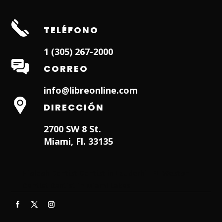
TELÉFONO
1 (305) 267-2000
CORREO
info@libreonline.com
DIRECCIÓN
2700 SW 8 St.
Miami, Fl. 33135
Hialeah Dentist
Dentist in Lauderhill FL
Weston
Dentist
Dentist in Miami Lakes