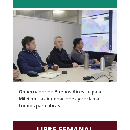
Gobernador de Buenos Aires culpa a
P
Milei por las inundaciones y reclama
p
fondos para obras
c
LIBRE SEMANAL