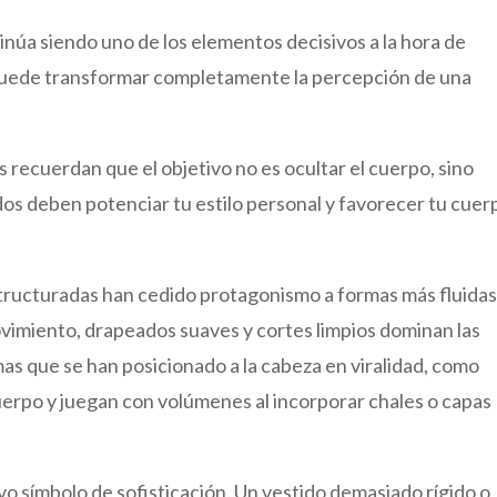
ntinúa siendo uno de los elementos decisivos a la hora de
 puede transformar completamente la percepción de una
 recuerdan que el objetivo no es ocultar el cuerpo, sino
ejidos deben potenciar tu estilo personal y favorecer tu cuer
estructuradas han cedido protagonismo a formas más fluidas
vimiento, drapeados suaves y cortes limpios dominan las
mas que se han posicionado a la cabeza en viralidad, como
uerpo y juegan con volúmenes al incorporar chales o capas
o símbolo de sofisticación. Un vestido demasiado rígido o