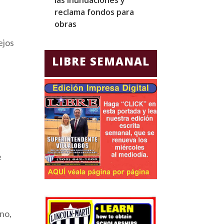
reclama fondos para
diplomáticos y
obras
comerciales
ejos
LIBRE SEMANAL
e
rno,