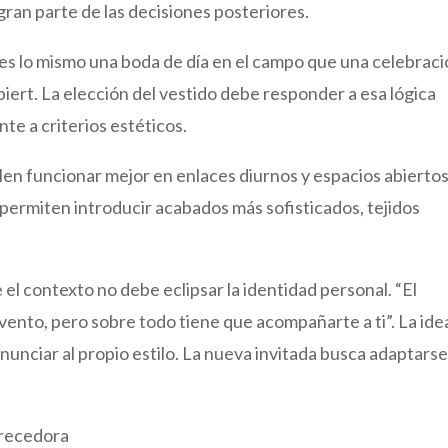
 gran parte de las decisiones posteriores.
 es lo mismo una boda de día en el campo que una celebrac
iert. La elección del vestido debe responder a esa lógica
te a criterios estéticos.
elen funcionar mejor en enlaces diurnos y espacios abiertos
permiten introducir acabados más sofisticados, tejidos
e el contexto no debe eclipsar la identidad personal. “El
vento, pero sobre todo tiene que acompañarte a ti”. La ide
enunciar al propio estilo. La nueva invitada busca adaptarse
orecedora