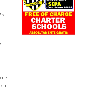
ión
,
a de
 sin