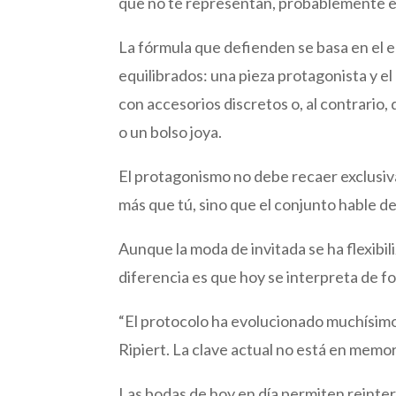
que no te representan, probablemente ese
La fórmula que defienden se basa en el eq
equilibrados: una pieza protagonista y e
con accesorios discretos o, al contrario
o un bolso joya.
El protagonismo no debe recaer exclusiva
más que tú, sino que el conjunto hable de
Aunque la moda de invitada se ha flexibi
diferencia es que hoy se interpreta de f
“El protocolo ha evolucionado muchísimo
Ripiert. La clave actual no está en memo
Las bodas de hoy en día permiten reinte