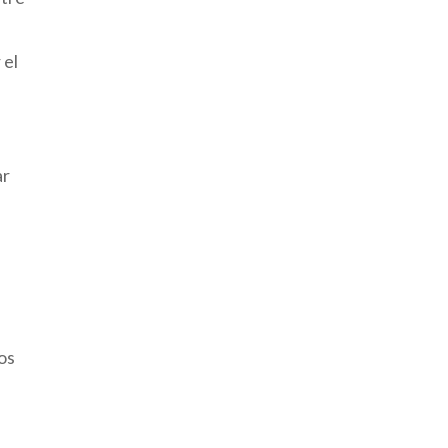
 el
ar
sos