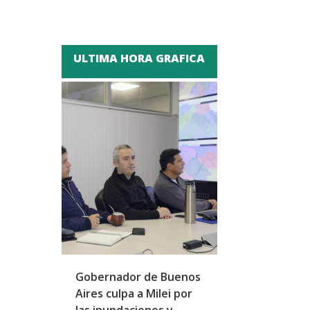
ULTIMA HORA GRAFICA
Gobernador de Buenos
Peña se reúne
Aires culpa a Milei por
homólogo emir
las inundaciones y
fortalecer laz