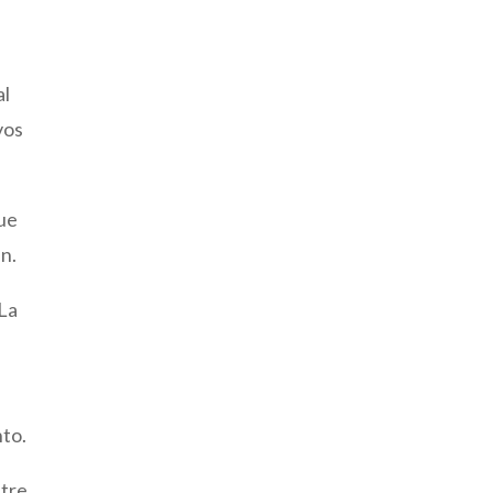
al
vos
que
en.
 La
nto.
ntre