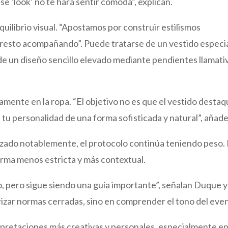
 ‘look’ no te hará sentir cómoda”, explican.
uilibrio visual. “Apostamos por construir estilismos
l resto acompañando”. Puede tratarse de un vestido especi
, de un diseño sencillo elevado mediante pendientes llamati
mente en la ropa. “El objetivo no es que el vestido desta
 tu personalidad de una forma sofisticada y natural”, añad
lizado notablemente, el protocolo continúa teniendo peso.
orma menos estricta y más contextual.
, pero sigue siendo una guía importante”, señalan Duque y
rizar normas cerradas, sino en comprender el tono del eve
rpretaciones más creativas y personales, especialmente e