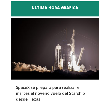
ULTIMA HORA GRAFICA
SpaceX se prepara para realizar el
G
martes el noveno vuelo del Starship
M
desde Texas
f