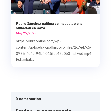
Pedro Sánchez califica de inaceptable la
situación en Gaza
May 25, 2025
https://libreonline.com/wp-
content/uploads/wpallimport/files/2c7ed7c5-
0936-4e4c-94bf-015fbc47b0b3-hd-web.mp4
Estambul,...
0 comentarios
Enviar un comentario