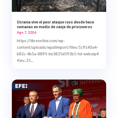
Ucrania vive el peor ataque ruso desde hace
semanas en medio de canje de prisioneros
Ago 7, 2026
https://libreonline.com/wp-
content/uploads/wpallimport/files/1c9140a4-
b82c-4b5a-8895-be3835d593b5-hd-web.mp4
Kiev, 25...