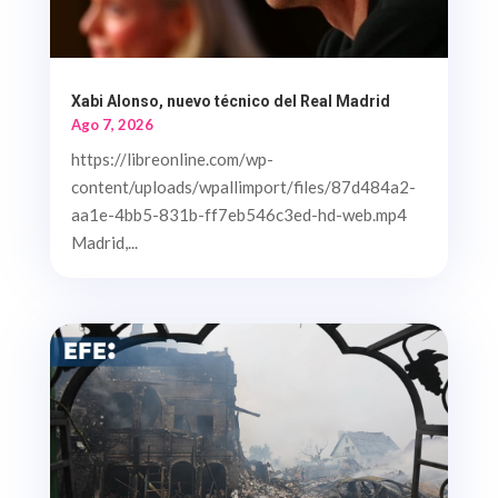
Xabi Alonso, nuevo técnico del Real Madrid
Ago 7, 2026
https://libreonline.com/wp-
content/uploads/wpallimport/files/87d484a2-
aa1e-4bb5-831b-ff7eb546c3ed-hd-web.mp4
Madrid,...