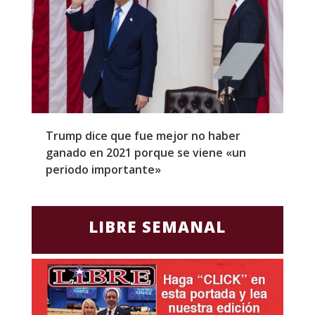
Trump dice que fue mejor no haber
Z
ganado en 2021 porque se viene «un
a
periodo importante»
E
LIBRE SEMANAL