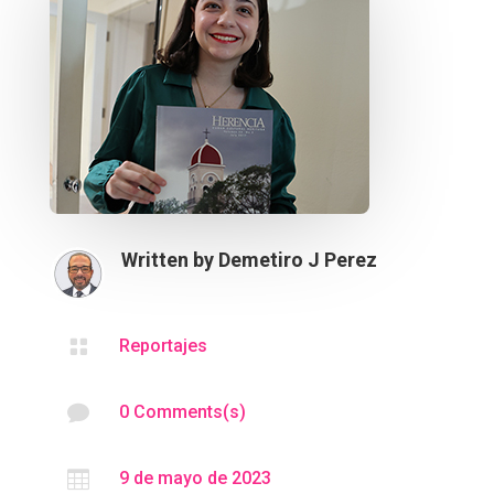
Written by
Demetiro J Perez

Reportajes

0 Comments(s)

9 de mayo de 2023