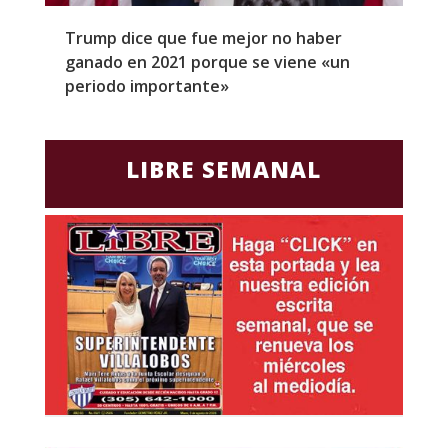
Trump dice que fue mejor no haber
Z
ganado en 2021 porque se viene «un
a
periodo importante»
E
LIBRE SEMANAL