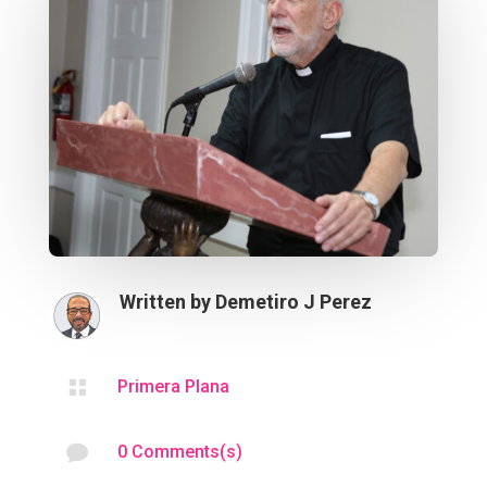
Written by
Demetiro J Perez

Primera Plana

0 Comments(s)