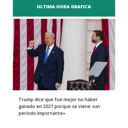
ULTIMA HORA GRAFICA
Trump dice que fue mejor no haber
Z
ganado en 2021 porque se viene «un
a
periodo importante»
E