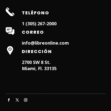
TELÉFONO
1 (305) 267-2000
CORREO
info@libreonline.com
DIRECCIÓN
2700 SW 8 St.
Miami, Fl. 33135
Hialeah Dentist
Dentist in Lauderhill FL
Weston
Dentist
Dentist in Miami Lakes