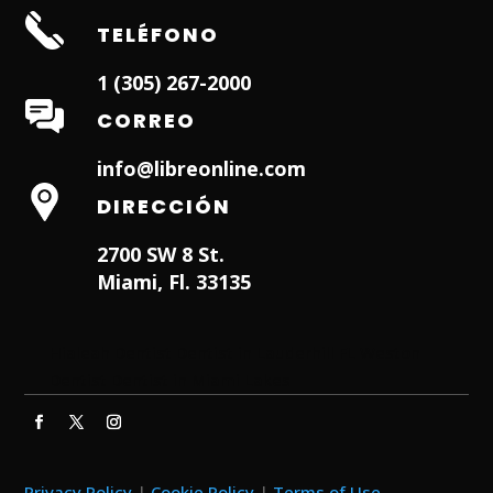
TELÉFONO
1 (305) 267-2000
CORREO
info@libreonline.com
DIRECCIÓN
2700 SW 8 St.
Miami, Fl. 33135
Hialeah Dentist
Dentist in Lauderhill FL
Weston
Dentist
Dentist in Miami Lakes
Privacy Policy
|
Cookie Policy
|
Terms of Use