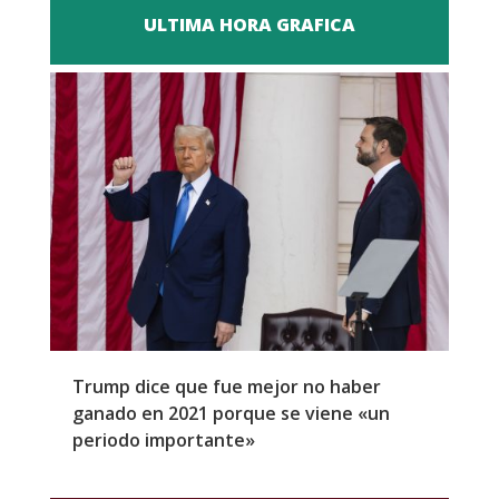
ULTIMA HORA GRAFICA
Trump dice que fue mejor no haber
Z
ganado en 2021 porque se viene «un
a
periodo importante»
E