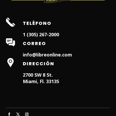
TELÉFONO
1 (305) 267-2000
CORREO
info@libreonline.com
DIRECCIÓN
2700 SW 8 St.
Miami, Fl. 33135
Hialeah Dentist
Dentist in Lauderhill FL
Weston
Dentist
Dentist in Miami Lakes