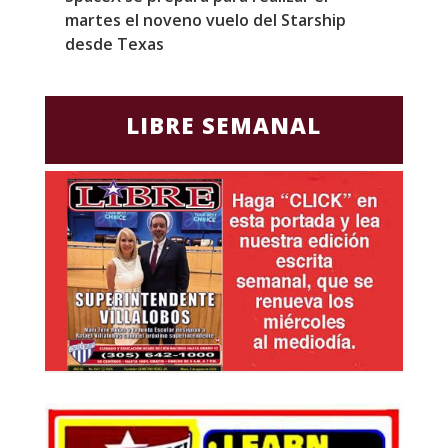
martes el noveno vuelo del Starship
M
desde Texas
f
LIBRE SEMANAL