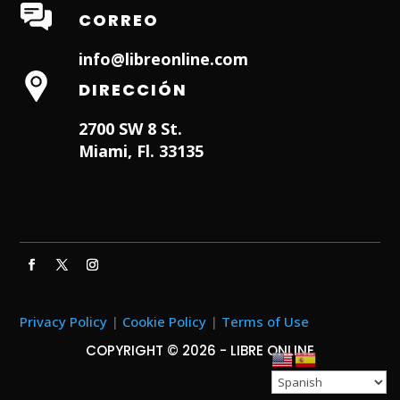
CORREO
info@libreonline.com
DIRECCIÓN
2700 SW 8 St.
Miami, Fl. 33135
Hialeah Dentist
Dentist in Lauderhill FL
Weston
Dentist
Dentist in Miami Lakes
Privacy Policy
|
Cookie Policy
|
Terms of Use
COPYRIGHT © 2026 - LIBRE ONLINE
Designed by
ITNRD