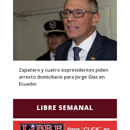
l
Zapatero y cuatro expresidentes piden
S
arresto domiciliario para Jorge Glas en
m
Ecuador
d
LIBRE SEMANAL