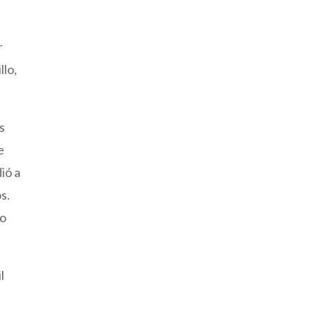
r
llo,
s
e
ió a
s.
do
l