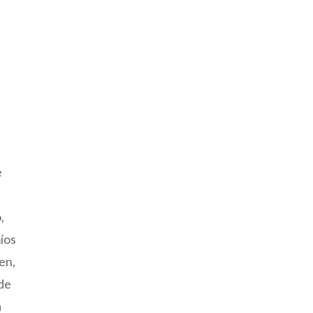
e
,
íos
den,
 de
a