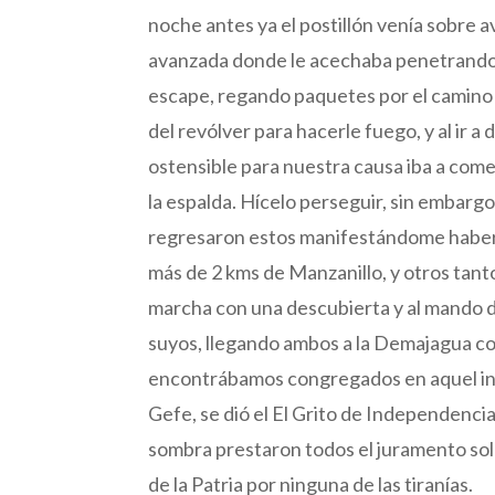
noche antes ya el postillón venía sobre a
avanzada donde le acechaba penetrando p
escape, regando paquetes por el camino 
del revólver para hacerle fuego, y al ir a
ostensible para nuestra causa iba a com
la espalda. Hícelo perseguir, sin embar
regresaron estos manifestándome haberle
más de 2 kms de Manzanillo, y otros tanto
marcha con una descubierta y al mando de
suyos, llegando ambos a la Demajagua co
encontrábamos congregados en aquel ing
Gefe, se dió el El Grito de Independenci
sombra prestaron todos el juramento sole
de la Patria por ninguna de las tiranías.