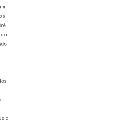
 mi
o a
iré
ruto
ado
o
los
n
uelo