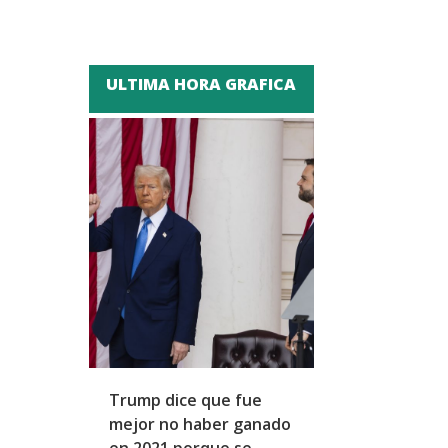
ULTIMA HORA GRAFICA
Trump dice que fue
Zapatero y cu
mejor no haber ganado
expresidentes
en 2021 porque se
arresto domicil