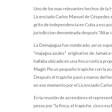
Uno de los mas relevantes hechos de la Hi
Licenciado Carlos Manuel de Céspedes e
grito de independencia en Cuba a escasos
jurisdiccion denominada después “Altar de
La Demajagua fue nombrado, así se supon
“majagua azules” originarios de Jamaica 
hallaba ubicado en una finca rústica pr
Magin Pla un pequeño trapiche con la acci
Después el trapiche pasó a manos del h
en ese momento por el Licenciado Carl
En la reunión de acreedores el represent
pesos por “la finca, el trapiche, cinco 