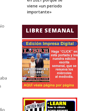
viene «un periodo
para Jorge Gla
importante»
Ecuador
nio
LIBRE SEMANAL
raba
s
dio