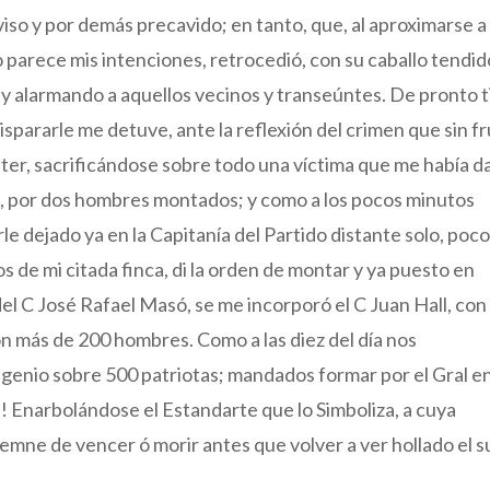
viso y por demás precavido; en tanto, que, al aproximarse a
arece mis intenciones, retrocedió, con su caballo tendid
y alarmando a aquellos vecinos y transeúntes. De pronto t
 dispararle me detuve, ante la reflexión del crimen que sin f
eter, sacrificándose sobre todo una víctima que me había d
go, por dos hombres montados; y como a los pocos minutos
 dejado ya en la Capitanía del Partido distante solo, poc
s de mi citada finca, di la orden de montar y ya puesto en
l C José Rafael Masó, se me incorporó el C Juan Hall, con 
n más de 200 hombres. Como a las diez del día nos
enio sobre 500 patriotas; mandados formar por el Gral e
a! Enarbolándose el Estandarte que lo Simboliza, a cuya
mne de vencer ó morir antes que volver a ver hollado el s