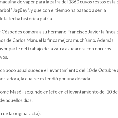
áquina de vapor para la zafra del 1860 cuyos restos es la
rbol “Jagüey”, y que con el tiempo ha pasado a ser la
 la fecha histórica patria.
 Céspedes compra a su hermano Francisco Javier la finca 
anos de Carlos Manuel la finca mejora muchísimo. Además
ayor parte del trabajo de la zafra azucarera con obreros
avos.
ca poco usual sucede el levantamiento del 10 de Octubre 
ibertadora, la cual se extendió por una década.
olomé Masó –segundo en jefe en el levantamiento del 10 de
de aquellos días.
 de la original acta).