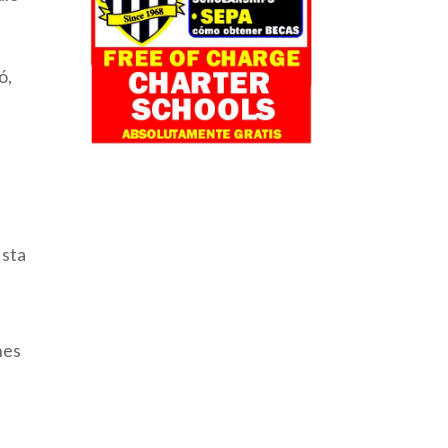
ó,
ista
s
nes