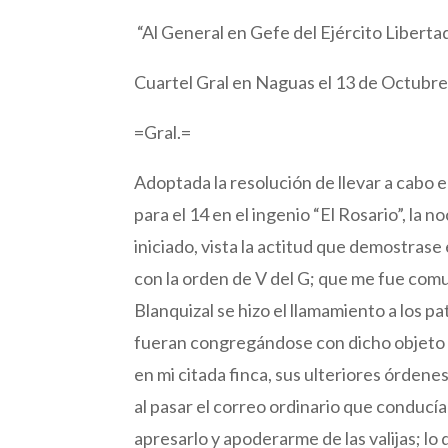
“Al General en Gefe del Ejército Libert
Cuartel Gral en Naguas el 13 de Octubre
=Gral.=
Adoptada la resolución de llevar a cabo 
para el 14 en el ingenio “El Rosario”, la n
iniciado, vista la actitud que demostrase
con la orden de V del G; que me fue comu
Blanquizal se hizo el llamamiento a los pa
fueran congregándose con dicho objeto 
en mi citada finca, sus ulteriores órdenes
al pasar el correo ordinario que conducí
apresarlo y apoderarme de las valijas; lo