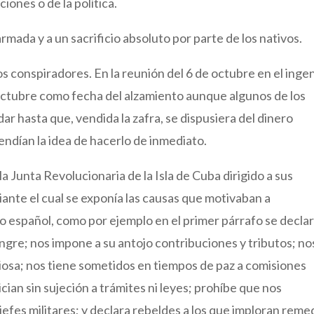
iones o de la política.
rmada y a un sacrificio absoluto por parte de los nativos.
s conspiradores. En la reunión del 6 de octubre en el inge
 octubre como fecha del alzamiento aunque algunos de los
r hasta que, vendida la zafra, se dispusiera del dinero
endían la idea de hacerlo de inmediato.
la Junta Revolucionaria de la Isla de Cuba dirigido a sus
iante el cual se exponía las causas que motivaban a
o español, como por ejemplo en el primer párrafo se decla
ngre; nos impone a su antojo contribuciones y tributos; no
eligiosa; nos tiene sometidos en tiempos de paz a comisiones
cian sin sujeción a trámites ni leyes; prohíbe que nos
 jefes militares; y declara rebeldes a los que imploran reme