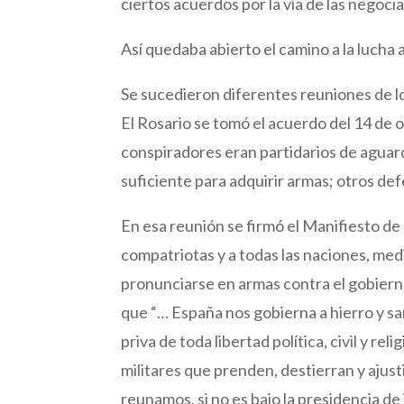
ciertos acuerdos por la vía de las negociac
Así quedaba abierto el camino a la lucha a
Se sucedieron diferentes reuniones de lo
El Rosario se tomó el acuerdo del 14 de
conspiradores eran partidarios de aguarda
suficiente para adquirir armas; otros def
En esa reunión se firmó el Manifiesto de 
compatriotas y a todas las naciones, med
pronunciarse en armas contra el gobiern
que “… España nos gobierna a hierro y sa
priva de toda libertad política, civil y r
militares que prenden, destierran y ajusti
reunamos, si no es bajo la presidencia de