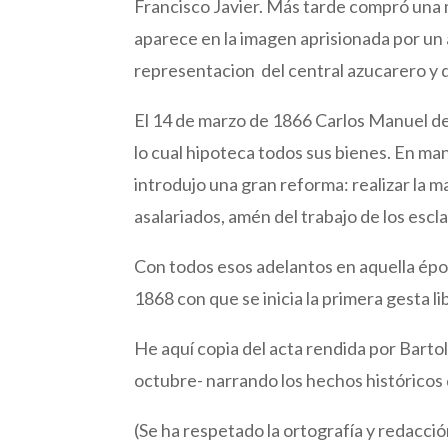
Francisco Javier. Más tarde compró una m
aparece en la imagen aprisionada por un á
representacion del central azucarero y de
El 14 de marzo de 1866 Carlos Manuel de
lo cual hipoteca todos sus bienes. En m
introdujo una gran reforma: realizar la m
asalariados, amén del trabajo de los escl
Con todos esos adelantos en aquella épo
1868 con que se inicia la primera gesta l
He aquí copia del acta rendida por Bart
octubre- narrando los hechos históricos 
(Se ha respetado la ortografía y redacción