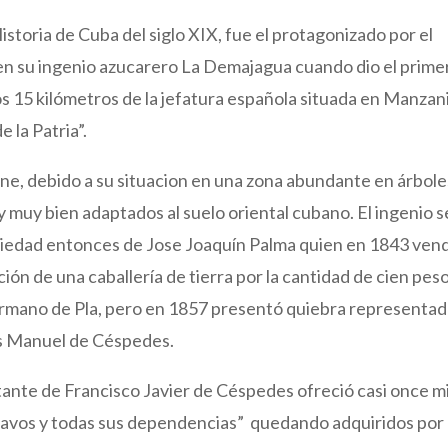
storia de Cuba del siglo XIX, fue el protagonizado por el
n su ingenio azucarero La Demajagua cuando dio el prime
 15 kilómetros de la jefatura española situada en Manzani
 la Patria”.
e, debido a su situacion en una zona abundante en árbole
y muy bien adaptados al suelo oriental cubano. El ingenio s
opiedad entonces de Jose Joaquín Palma quien en 1843 vend
ón de una caballería de tierra por la cantidad de cien peso
ermano de Pla, pero en 1857 presentó quiebra representa
os Manuel de Céspedes.
ante de Francisco Javier de Céspedes ofreció casi once mi
esclavos y todas sus dependencias” quedando adquiridos por