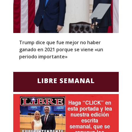
Trump dice que fue mejor no haber
Z
ganado en 2021 porque se viene «un
a
periodo importante»
E
LIBRE SEMANAL