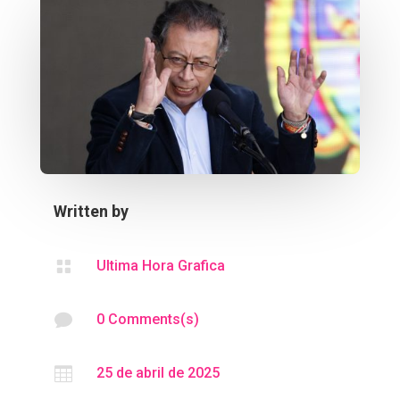
Written by

Ultima Hora Grafica

0 Comments(s)

25 de abril de 2025