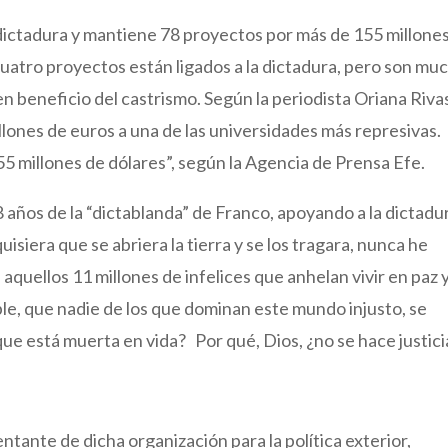
a dictadura y mantiene 78 proyectos por más de 155 millone
uatro proyectos están ligados a la dictadura, pero son mu
n beneficio del castrismo. Según la periodista Oriana Rivas
llones de euros a una de las universidades más represivas.
5 millones de dólares”, según la Agencia de Prensa Efe.
años de la “dictablanda” de Franco, apoyando a la dictadu
isiera que se abriera la tierra y se los tragara, nunca he
aquellos 11 millones de infelices que anhelan vivir en paz 
e, que nadie de los que dominan este mundo injusto, se
ue está muerta en vida? Por qué, Dios, ¿no se hace justici
tante de dicha organización para la política exterior,