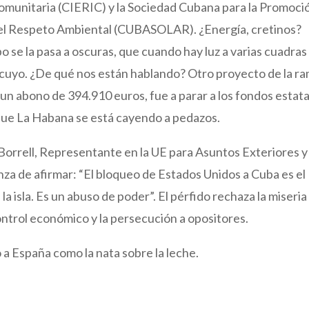
Comunitaria (CIERIC) y la Sociedad Cubana para la Promoci
 el Respeto Ambiental (CUBASOLAR). ¿Energía, cretinos?
po se la pasa a oscuras, que cuando hay luz a varias cuadras
cocuyo. ¿De qué nos están hablando? Otro proyecto de la r
un abono de 394.910 euros, fue a parar a los fondos estat
 que La Habana se está cayendo a pedazos.
Borrell, Representante en la UE para Asuntos Exteriores y
nza de afirmar: “El bloqueo de Estados Unidos a Cuba es el
 isla. Es un abuso de poder”. El pérfido rechaza la miseria
control económico y la persecución a opositores.
 a España como la nata sobre la leche.