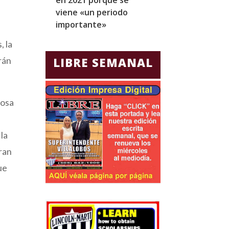
viene «un periodo
para Jorge Gla
importante»
Ecuador
, la
LIBRE SEMANAL
rán
nosa
 la
ran
ue