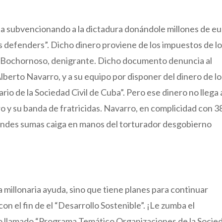
sta subvencionando a la dictadura donándole millones de e
rs defenders”. Dicho dinero proviene de los impuestos de l
 Bochornoso, denigrante. Dicho documento denuncia al
lberto Navarro, y a su equipo por disponer del dinero de lo
o de la Sociedad Civil de Cuba”. Pero ese dinero no llega 
ro y su banda de fratricidas. Navarro, en complicidad con 3
ndes sumas caiga en manos del torturador desgobierno
la millonaria ayuda, sino que tiene planes para continuar
n el fin de el “Desarrollo Sostenible”. ¡Le zumba el
 llamado “Programa Temático Organizaciones de la Socie