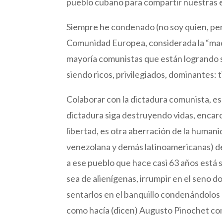
pueblo cubano para compartir nuestras e
Siempre he condenado (no soy quien, per
Comunidad Europea, considerada la “madr
mayoría comunistas que están logrando s
siendo ricos, privilegiados, dominantes:
Colaborar con la dictadura comunista, e
dictadura siga destruyendo vidas, encarc
libertad, es otra aberración de la humani
venezolana y demás latinoamericanas) de
a ese pueblo que hace casi 63 años está 
sea de alienígenas, irrumpir en el seno d
sentarlos en el banquillo condenándolos
como hacía (dicen) Augusto Pinochet con