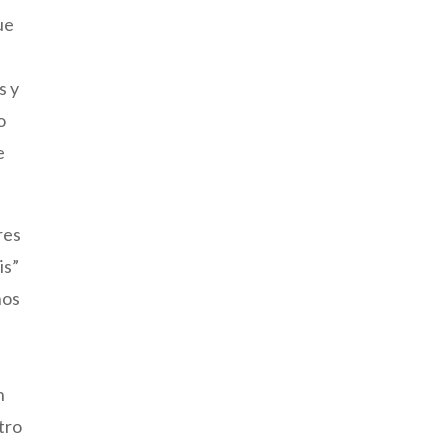
ue
s y
o
e
res
is”
nos
n
tro