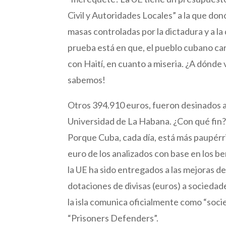
Civil y Autoridades Locales” a la que do
masas controladas por la dictadura y a la
prueba está en que, el pueblo cubano care
con Haití, en cuanto a miseria. ¿A dónde
sabemos!
Otros 394.910 euros, fueron desinados a f
Universidad de La Habana. ¿Con qué fin? 
Porque Cuba, cada día, está más paupérri
euro de los analizados con base en los 
la UE ha sido entregados a las mejoras d
dotaciones de divisas (euros) a sociedade
la isla comunica oficialmente como “soci
“Prisoners Defenders”.