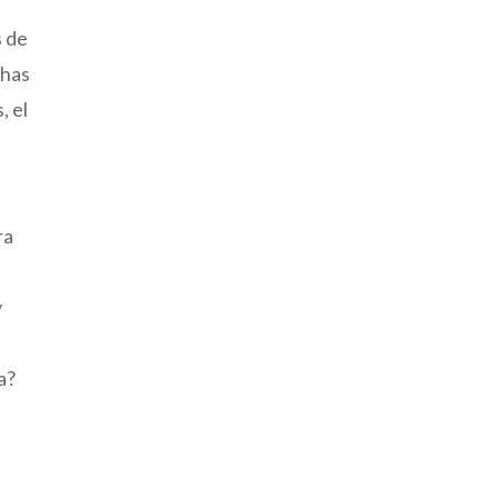
s de
chas
, el
ra
y
a?