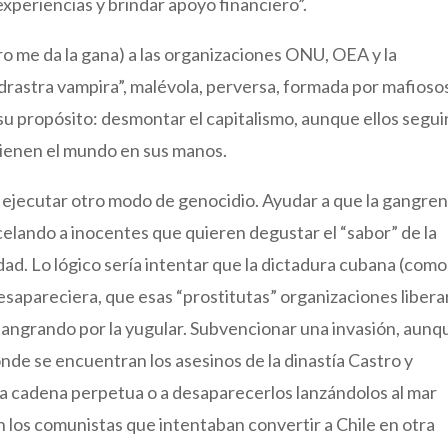
xperiencias y brindar apoyo financiero”.
o me da la gana) a las organizaciones ONU, OEA y la
astra vampira”, malévola, perversa, formada por mafiosos
u propósito: desmontar el capitalismo, aunque ellos segui
 tienen el mundo en sus manos.
s ejecutar otro modo de genocidio. Ayudar a que la gangre
elando a inocentes que quieren degustar el “sabor” de la
dad. Lo lógico sería intentar que la dictadura cubana (como
sapareciera, que esas “prostitutas” organizaciones libera
sangrando por la yugular. Subvencionar una invasión, aunq
onde se encuentran los asesinos de la dinastía Castro y
 a cadena perpetua o a desaparecerlos lanzándolos al mar
 los comunistas que intentaban convertir a Chile en otra