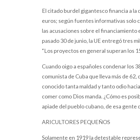
El citado burdel gigantesco financia a l
euros; según fuentes informativas solo c
las acusaciones sobre el financiamiento e
pasado 30 de junio, la UE entregó tres mi
“Los proyectos en general superan los 15
Cuando oigo a españoles condenar los 38 
comunista de Cuba que lleva más de 62, qu
conocido tanta maldad y tanto odio hacia 
comer como Dios manda. ¿Cómo es posibl
apiade del pueblo cubano, de esa gente q
ARICULTORES PEQUEÑOS
Solamente en 1919 la detestable represen