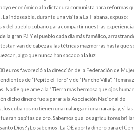
poyo económico a la dictadura comunista para reformas q
sla. La indeseable, durante una visita a La Habana, expuso:
s y del pueblo cubano para compartir nuestras experiencia
e la gran P.! Y el pueblo cada día más famélico, arrastrand
otestan van de cabeza a las tétricas mazmorras hasta que s
zcan, algo que nunca han sacado a la luz.
000 euros favoreció a la dirección de la Federación de Muje
dientes de “Pepito el Toro” y de “Pancho Villa”, “feminaz
as. Nadie que ame a la “Tierra más hermosa que ojos huma
én dicho dinero fue a parar a la Asociación Nacional de
los cubanos no tienen una malanga ni una naranja y, si las
fueran pepitas de oro. Sabemos que los agricultores brilla
, santo Dios? ¡Lo sabemos! La OE aporta dinero para el Cen