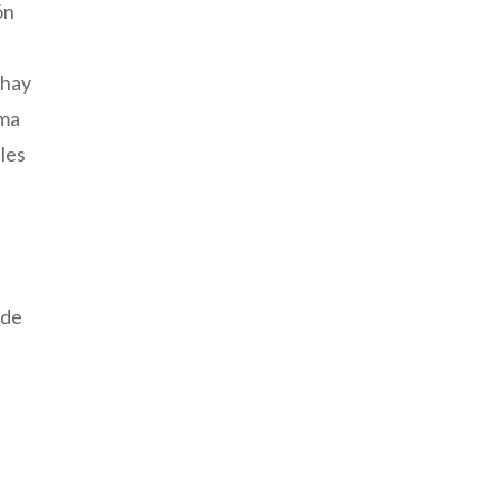
ón
 hay
ama
ales
 de