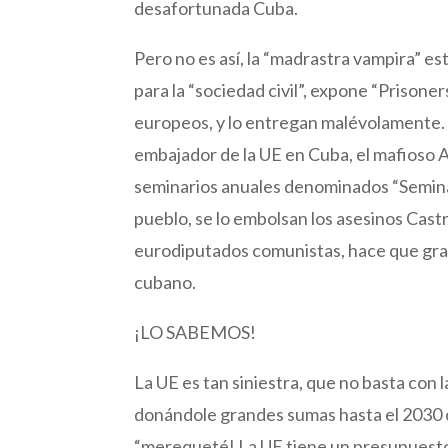
desafortunada Cuba.
Pero no es así, la “madrastra vampira” e
para la “sociedad civil”, expone “Prisone
europeos, y lo entregan malévolamente.
embajador de la UE en Cuba, el mafioso A
seminarios anuales denominados “Seminari
pueblo, se lo embolsan los asesinos Cast
eurodiputados comunistas, hace que gra
cubano.
¡LO SABEMOS!
La UE es tan siniestra, que no basta con 
donándole grandes sumas hasta el 2030 co
“merequeté! La UE tiene un presupuesto