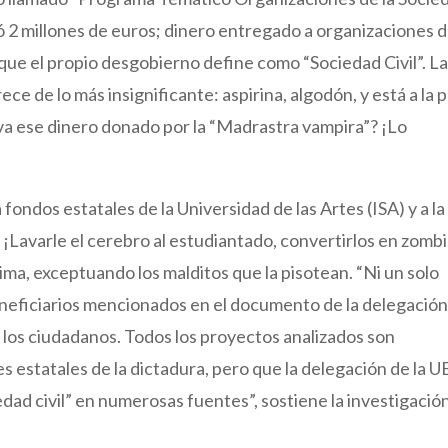
nó 2 millones de euros; dinero entregado a organizaciones 
 que el propio desgobierno define como “Sociedad Civil”. L
ce de lo más insignificante: aspirina, algodón, y está a la 
 va ese dinero donado por la “Madrastra vampira”? ¡Lo
ondos estatales de la Universidad de las Artes (ISA) y a la
¡Lavarle el cerebro al estudiantado, convertirlos en zombi
ma, exceptuando los malditos que la pisotean. “Ni un solo
beneficiarios mencionados en el documento de la delegación
e los ciudadanos. Todos los proyectos analizados son
s estatales de la dictadura, pero que la delegación de la U
edad civil” en numerosas fuentes”, sostiene la investigació