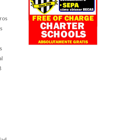
uros
os
s
al
8
dad