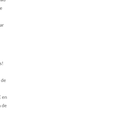
de
a
par
s!
 de
E en
n de