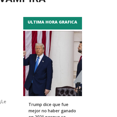
ULTIMA HORA GRAFICA
 ¡Le
Trump dice que fue
Zapatero y cu
mejor no haber ganado
expresidentes
en 2021 porque se
arresto domicil