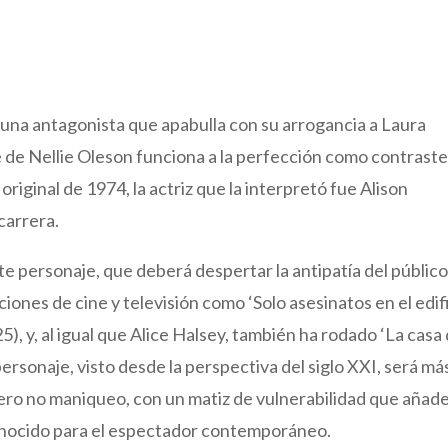
e una antagonista que apabulla con su arrogancia a Laura
e de Nellie Oleson funciona a la perfección como contraste 
e original de 1974, la actriz que la interpretó fue Alison
carrera.
te personaje, que deberá despertar la antipatía del público
ones de cine y televisión como ‘Solo asesinatos en el edifi
, y, al igual que Alice Halsey, también ha rodado ‘La casa
personaje, visto desde la perspectiva del siglo XXI, será má
pero no maniqueo, con un matiz de vulnerabilidad que añad
conocido para el espectador contemporáneo.