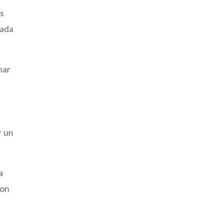
os
tada
nar
r un
a
con