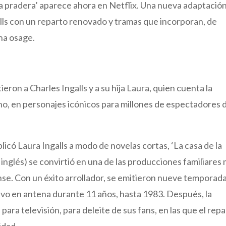
la pradera’ aparece ahora en Netflix. Una nueva adaptació
galls con un reparto renovado y tramas que incorporan, de
na osage.
eron a Charles Ingalls y a su hija Laura, quien cuenta la
cano, en personajes icónicos para millones de espectadores 
icó Laura Ingalls a modo de novelas cortas, ‘La casa de la
n inglés) se convirtió en una de las producciones familiares
nse. Con un éxito arrollador, se emitieron nueve temporada
uvo en antena durante 11 años, hasta 1983. Después, la
para televisión, para deleite de sus fans, en las que el rep
idad.