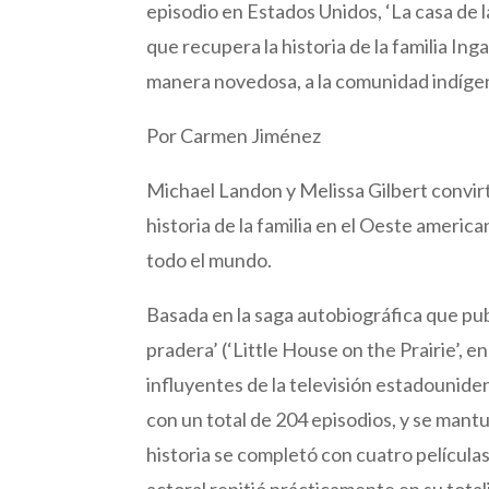
episodio en Estados Unidos, ‘La casa de 
que recupera la historia de la familia In
manera novedosa, a la comunidad indíge
Por Carmen Jiménez
Michael Landon y Melissa Gilbert convirti
historia de la familia en el Oeste ameri
todo el mundo.
Basada en la saga autobiográfica que publ
pradera’ (‘Little House on the Prairie’, e
influyentes de la televisión estadounide
con un total de 204 episodios, y se mant
historia se completó con cuatro películas 
actoral repitió prácticamente en su total