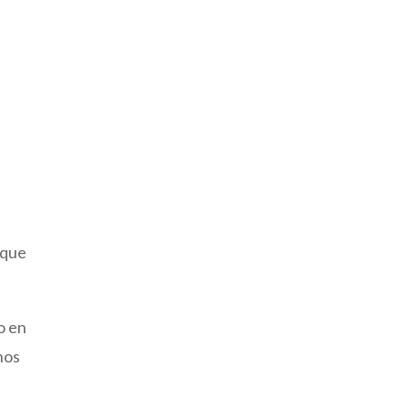
 que
o en
nos