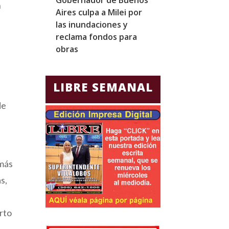
n
Aires culpa a Milei por
homólogo emir
las inundaciones y
fortalecer laz
reclama fondos para
diplomáticos y
obras
comerciales
LIBRE SEMANAL
de
 más
s,
arto