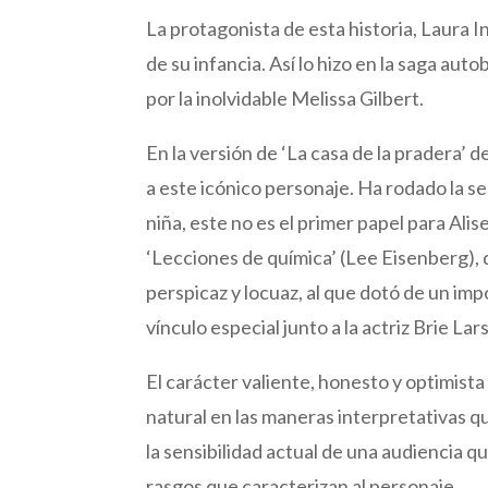
La protagonista de esta historia, Laura I
de su infancia. Así lo hizo en la saga aut
por la inolvidable Melissa Gilbert.
En la versión de ‘La casa de la pradera’ d
a este icónico personaje. Ha rodado la s
niña, este no es el primer papel para Ali
‘Lecciones de química’ (Lee Eisenberg)
perspicaz y locuaz, al que dotó de un im
vínculo especial junto a la actriz Brie Lar
El carácter valiente, honesto y optimista
natural en las maneras interpretativas 
la sensibilidad actual de una audiencia
rasgos que caracterizan al personaje.