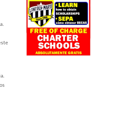
a.
este
ia.
vos