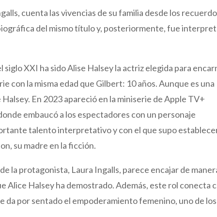
ngalls, cuenta las vivencias de su familia desde los recuerd
obiográfica del mismo título y, posteriormente, fue interpre
el siglo XXI ha sido Alise Halsey la actriz elegida para encar
erie con la misma edad que Gilbert: 10 años. Aunque es una
se Halsey. En 2023 apareció en la miniserie de Apple TV+
, donde embaucó a los espectadores con un personaje
portante talento interpretativo y con el que supo establece
son, su madre en la ficción.
 de la protagonista, Laura Ingalls, parece encajar de maner
que Alice Halsey ha demostrado. Además, este rol conecta 
 que da por sentado el empoderamiento femenino, uno de los