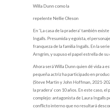
Willa Dunn como la
repelente Nellie Oleson
En ‘La casa de la pradera’ también exist
Ingalls. Presumida y egoísta, el personaj
franqueza de la familia Ingalls. En la seri
Arngrim, y supuso el papel estrella de su 
Ahora será Willa Dunn quien dé vida a es
pequeña actriz ha participado en producci
(Steve Martin y John Hoffman, 2021-2025)
la pradera’ con 10 años. En este caso, el 
complejo: antagonista de Laura Ingalls 
conflicto interno que no resultará des