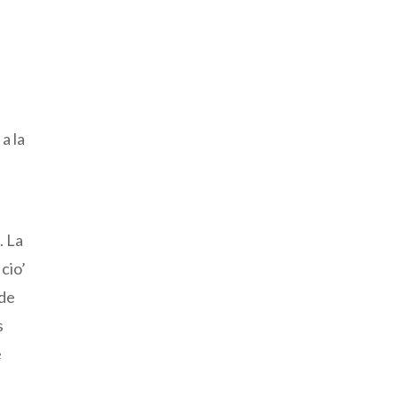
a la
. La
cio’
 de
s
e