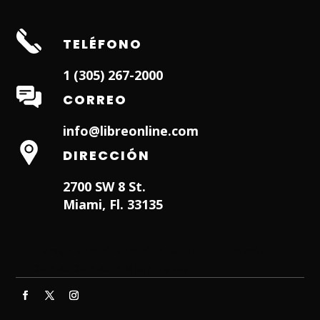
TELÉFONO
1 (305) 267-2000
CORREO
info@libreonline.com
DIRECCIÓN
2700 SW 8 St.
Miami, Fl. 33135
Hialeah Dentist
Dentist in Lauderhill FL
Weston
Dentist
Dentist in Miami Lakes