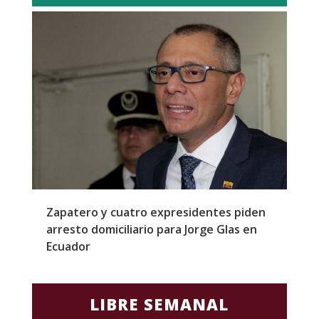
l
Zapatero y cuatro expresidentes piden
S
arresto domiciliario para Jorge Glas en
m
Ecuador
d
LIBRE SEMANAL