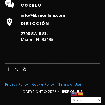
CORREO
info@libreonline.com
DIRECCIÓN
2700 SW 8 St.
Miami, Fl. 33135
Hialeah Dentist
Dentist in Lauderhill FL
Weston
Dentist
Dentist in Miami Lakes
Privacy Policy
|
Cookie Policy
|
Terms of Use
COPYRIGHT © 2026 - LIBRE ONLINE
Designed by
ITNRD