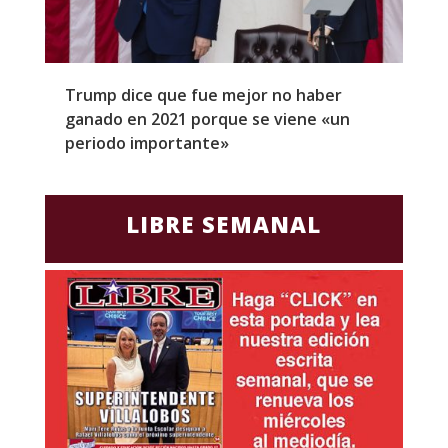
Trump dice que fue mejor no haber
Z
ganado en 2021 porque se viene «un
a
periodo importante»
E
LIBRE SEMANAL