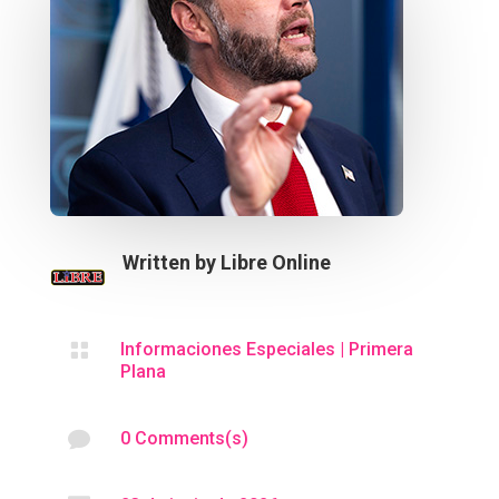
Written by
Libre Online

Informaciones Especiales
|
Primera
Plana

0 Comments(s)