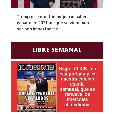
Trump dice que fue mejor no haber
Z
ganado en 2021 porque se viene «un
a
periodo importante»
E
LIBRE SEMANAL