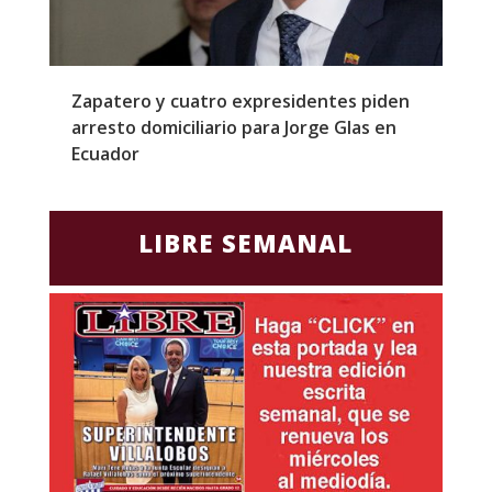
l
Zapatero y cuatro expresidentes piden
S
arresto domiciliario para Jorge Glas en
m
Ecuador
d
LIBRE SEMANAL