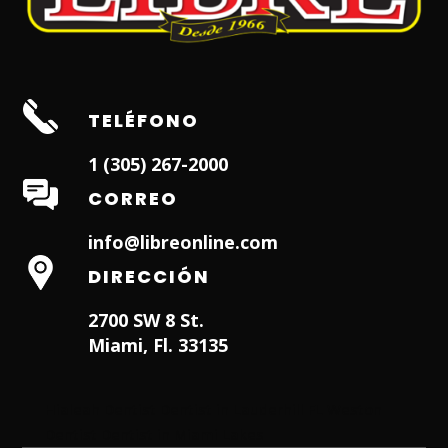
TELÉFONO
1 (305) 267-2000
CORREO
info@libreonline.com
DIRECCIÓN
2700 SW 8 St.
Miami, Fl. 33135
Hialeah Dentist
Dentist in Lauderhill FL
Weston
Dentist
Dentist in Miami Lakes