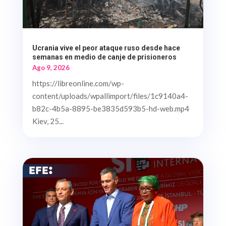
Ucrania vive el peor ataque ruso desde hace
semanas en medio de canje de prisioneros
Ago 9, 2026
https://libreonline.com/wp-
content/uploads/wpallimport/files/1c9140a4-
b82c-4b5a-8895-be3835d593b5-hd-web.mp4
Kiev, 25...