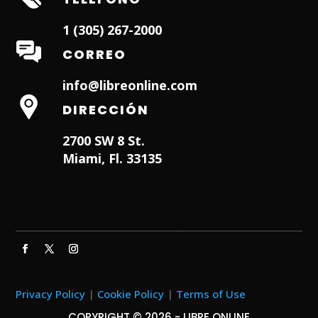
1 (305) 267-2000
CORREO
info@libreonline.com
DIRECCIÓN
2700 SW 8 St.
Miami, Fl. 33135
Hialeah Dentist
Dentist in Lauderhill FL
Weston
Dentist
Dentist in Miami Lakes
Privacy Policy
|
Cookie Policy
|
Terms of Use
COPYRIGHT © 2026 - LIBRE ONLINE