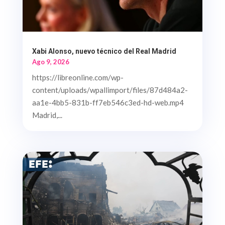
Xabi Alonso, nuevo técnico del Real Madrid
Ago 9, 2026
https://libreonline.com/wp-
content/uploads/wpallimport/files/87d484a2-
aa1e-4bb5-831b-ff7eb546c3ed-hd-web.mp4
Madrid,...