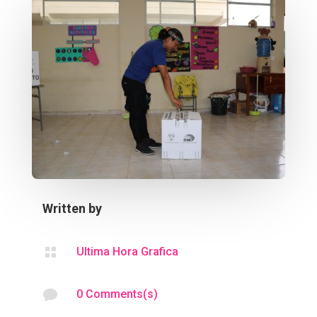
Written by

Ultima Hora Grafica

0 Comments(s)