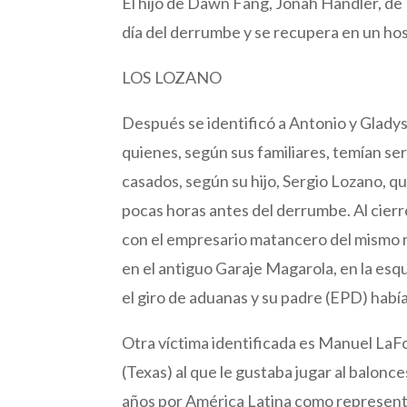
El hijo de Dawn Fang, Jonah Handler, de 1
día del derrumbe y se recupera en un hosp
LOS LOZANO
Después se identificó a Antonio y Glady
quienes, según sus familiares, temían se
casados, según su hijo, Sergio Lozano, 
pocas horas antes del derrumbe. Al cier
con el empresario matancero del mismo 
en el antiguo Garaje Magarola, en la e
el giro de aduanas y su padre (EPD) habí
Otra víctima identificada es Manuel LaF
(Texas) al que le gustaba jugar al balonc
años por América Latina como represent