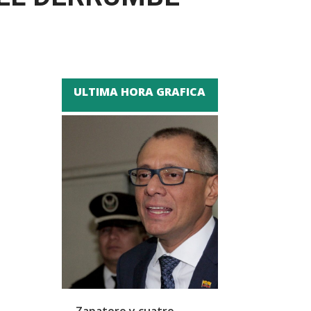
ULTIMA HORA GRAFICA
Zapatero y cuatro
SpaceX se pre