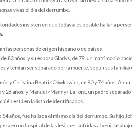
ientas con alta tecnología rastrean sin descanso la enorm
onas vivas el día del derrumbe.
toridades insisten en que todavía es posible hallar a perso
a.
dan las personas de origen hispano o de países
de 83 años, y su esposa Gladys, de 79, un matrimonio naci
s y temían ser separado por la muerte, según sus familiar
ón y Christina Beatriz Oliwkowicz, de 80 y 74 años; Anna
46 y 26 años; y Manuel «Manny» LaFont, un padre separado
bién está en la lista de identificados.
54 años, fue hallada el mismo día del derrumbe. Su hijo Jo
era en un hospital de las lesiones sufridas al venirse abajo