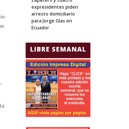
expresidentes piden
realizar el mar
arresto domiciliario
noveno vuelo 
cio
para Jorge Glas en
Starship desd
las
Ecuador
LIBRE SEMANAL
,
tá