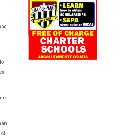
e
nas
do
es.
 de
han
 el