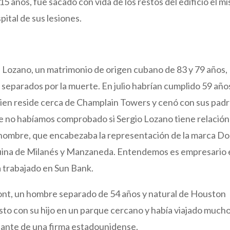
5 años, fue sacado con vida de los restos del edificio el m
ital de sus lesiones.
s Lozano, un matrimonio de origen cubano de 83 y 79 años,
r separados por la muerte. En julio habrían cumplido 59 año
quien reside cerca de Champlain Towers y cenó con sus pad
re no habíamos comprobado si Sergio Lozano tiene relación
nombre, que encabezaba la representación de la marca D
squina de Milanés y Manzaneda. Entendemos es empresario
a trabajado en Sun Bank.
ont, un hombre separado de 54 años y natural de Houston
esto con su hijo en un parque cercano y había viajado much
ante de una firma estadounidense.