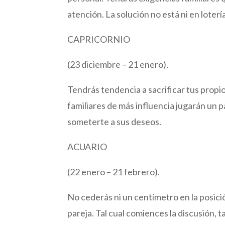
atención. La solución no está ni en loter
CAPRICORNIO
(23 diciembre – 21 enero).
Tendrás tendencia a sacrificar tus propi
familiares de más influencia jugarán un p
someterte a sus deseos.
ACUARIO
(22 enero – 21 febrero).
No cederás ni un centímetro en la posici
pareja. Tal cual comiences la discusión, t