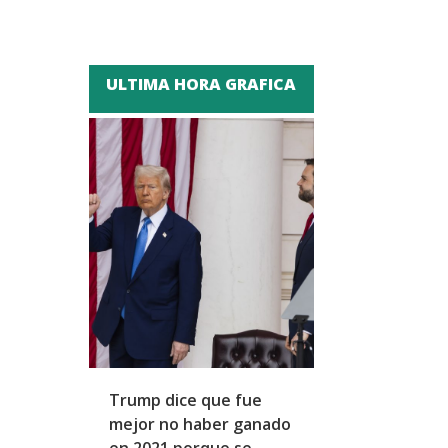
ULTIMA HORA GRAFICA
Trump dice que fue
Zapatero y cu
mejor no haber ganado
expresidentes
en 2021 porque se
arresto domicil