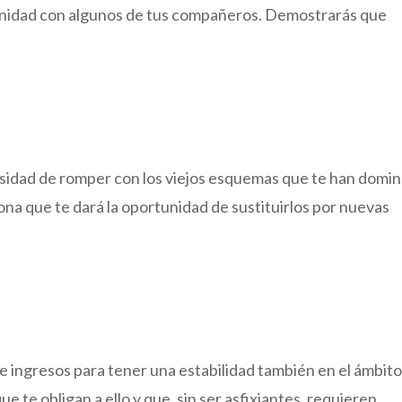
 afinidad con algunos de tus compañeros. Demostrarás que
cesidad de romper con los viejos esquemas que te han domi
na que te dará la oportunidad de sustituirlos por nuevas
 ingresos para tener una estabilidad también en el ámbit
e te obligan a ello y que, sin ser asfixiantes, requieren