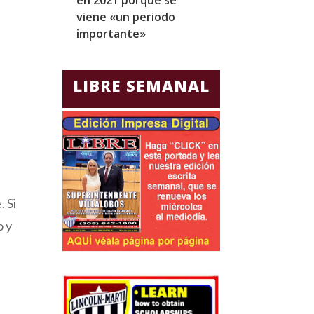
viene «un periodo
para Jorge Gla
importante»
Ecuador
LIBRE SEMANAL
 Si
o y