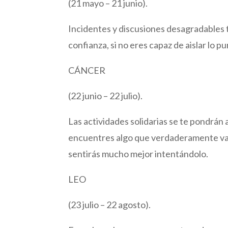
(21 mayo – 21 junio).
Incidentes y discusiones desagradables t
confianza, si no eres capaz de aislar lo 
CÁNCER
(22 junio – 22 julio).
Las actividades solidarias se te pondrán a
encuentres algo que verdaderamente valg
sentirás mucho mejor intentándolo.
LEO
(23 julio – 22 agosto).