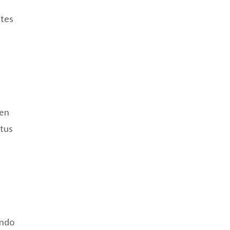
ntes
ien
 tus
ando