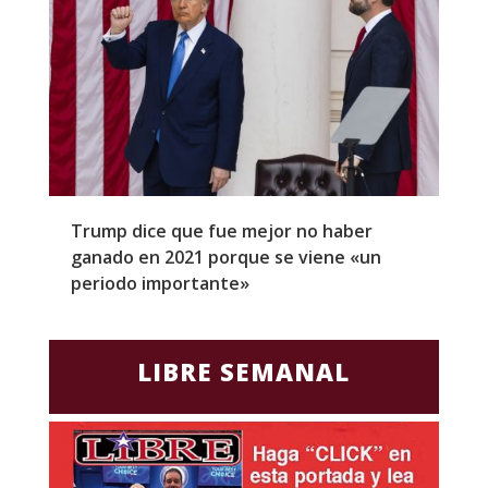
Trump dice que fue mejor no haber
Z
ganado en 2021 porque se viene «un
a
periodo importante»
E
LIBRE SEMANAL