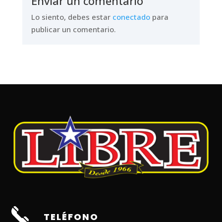
Enviar un comentario
Lo siento, debes estar
conectado
para
publicar un comentario.
TELÉFONO