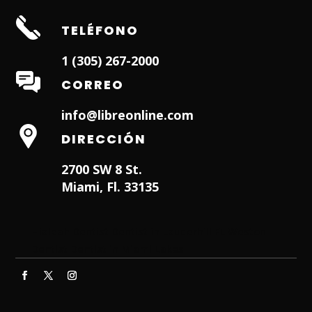
TELÉFONO
1 (305) 267-2000
CORREO
info@libreonline.com
DIRECCIÓN
2700 SW 8 St.
Miami, Fl. 33135
Hialeah Dentist
Dentist in Lauderhill FL
Weston
Dentist
Dentist in Miami Lakes