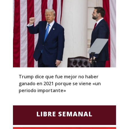
Trump dice que fue mejor no haber
Z
ganado en 2021 porque se viene «un
a
periodo importante»
E
LIBRE SEMANAL