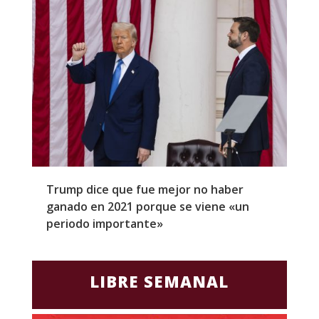
Trump dice que fue mejor no haber
Z
ganado en 2021 porque se viene «un
a
periodo importante»
E
LIBRE SEMANAL