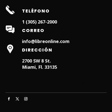
TELÉFONO
1 (305) 267-2000
CORREO
info@libreonline.com
DIRECCIÓN
2700 SW 8 St.
Miami, Fl. 33135
Hialeah Dentist
Dentist in Lauderhill FL
Weston
Dentist
Dentist in Miami Lakes